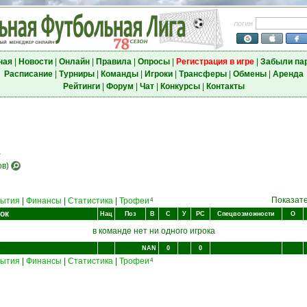
логин
ная
|
Новости
|
Онлайн
|
Правила
|
Опросы
|
Регистрация в игре
|
Забыли па
Расписание
|
Турниры
|
Команды
|
Игроки
|
Трансферы
|
Обмены
|
Аренда
Рейтинги
|
Форум
|
Чат
|
Конкурсы
|
Контакты
.
в)
Показат
ытия
|
Финансы
|
Статистика
|
Трофеи
4
ок
Нац
Поз
В
С
У
РС
Спецвозможности
О
в команде нет ни одного игрока
NAN
0
0
ытия
|
Финансы
|
Статистика
|
Трофеи
4