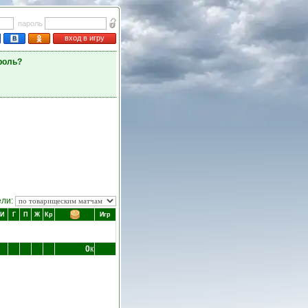
пароль
вход в игру
роль?
ели:
И
Г
П
Ж
Кр
Игр
0
к