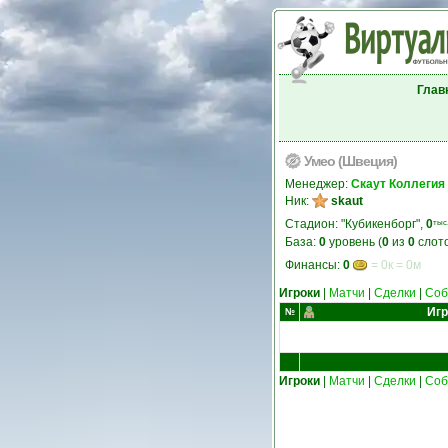
Глав
Умео (Швеция)
Менеджер:
Скаут Коллегия
Ник:
skaut
Стадион: "Кубикенборг",
0
тыс
База:
0
уровень (
0
из
0
слото
Финансы:
0
= 0к = 0м
Игроки
|
Матчи
|
Сделки
|
Соб
Игр
№
Игроки
|
Матчи
|
Сделки
|
Соб