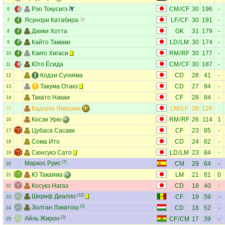
Рэо Токусигэ
CM
/
CF
30
196
-
6
Ясунори Катабира
LF
/
CF
30
191
-
7
Даики Хотта
GK
31
179
-
8
Кайто Тамаки
LD
/
LM
30
174
-
9
Кэиго Хигаси
RM
/
RF
30
177
-
10
Юто Ёсида
CM
/
CF
30
187
-
11
Кодзи Сугияма
CD
28
41
-
12
Такума Отакэ
CD
27
94
-
13
Такато Накаи
CF
28
84
-
14
Кадзухо Ямасаки
LM
/
LF
26
126
-
15
Косэи Урю
RM
/
RF
26
114
1
16
Цубаса Сасаки
CF
23
85
-
17
Сома Ито
CD
24
62
-
18
Сюнсукэ Сато
LD
/
LM
23
84
-
19
Маркос Руис
(7)
CM
29
64
-
20
Ю Такаяма
LM
21
81
0
21
Косукэ Нагаэ
CD
18
40
-
22
Шериф Диалло
(12)
CF
19
59
-
23
Золтан Лакатош
(2)
CD
18
52
-
24
Айль Жирон
(2)
CF
/
CM
17
39
-
25