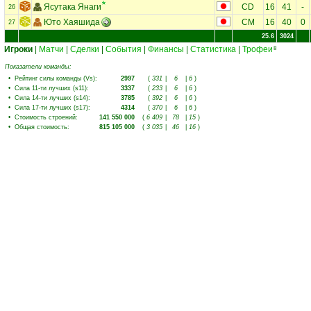
Ясутака Янаги
CD
16
41
-
26
Юто Хаяшида
CM
16
40
0
27
25.6
3024
Игроки
|
Матчи
|
Сделки
|
События
|
Финансы
|
Статистика
|
Трофеи
8
Показатели команды:
•
Рейтинг силы команды (Vs)
:
2997
(
331
|
6
|
6
)
•
Сила 11-ти лучших (s11)
:
3337
(
233
|
6
|
6
)
•
Сила 14-ти лучших (s14)
:
3785
(
392
|
6
|
6
)
•
Сила 17-ти лучших (s17)
:
4314
(
370
|
6
|
6
)
•
Стоимость строений
:
141 550 000
(
6 409
|
78
|
15
)
•
Общая стоимость
:
815 105 000
(
3 035
|
46
|
16
)