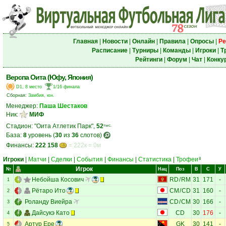
Главная
|
Новости
|
Онлайн
|
Правила
|
Опросы
|
Ре
Расписание
|
Турниры
|
Команды
|
Игроки
|
Т
Рейтинги
|
Форум
|
Чат
|
Конку
Верспа Оита (Юфу, Япония)
D1, 8 место
1/16 финала
Сборная:
Замбия, юн.
Менеджер:
Паша Шестаков
Ник:
МИФ
Стадион: "Оита Атлетик Парк",
52
тыс.
База:
8
уровень (
30
из
36
слотов)
Финансы:
222 158
= 222к = 0м
Игроки
|
Матчи
|
Сделки
|
События
|
Финансы
|
Статистика
|
Трофеи
8
Игрок
№
Нац
Поз
В
С
У
Небойша Косович
RD
/
RM
31
171
-
1
Рётаро Ито
CM
/
CD
31
160
-
2
Роланду Виейра
CD
/
CM
30
166
-
3
Дайсукэ Като
CD
30
176
-
4
Артур Ере
GK
30
141
-
5