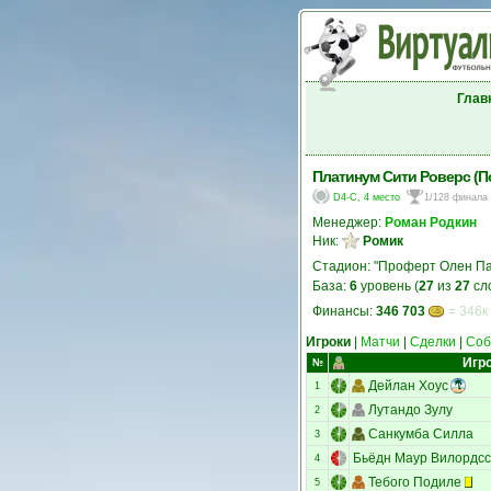
Глав
Платинум Сити Роверс (П
D4-C, 4 место
1/128 финала
Менеджер:
Роман Родкин
Ник:
Ромик
Стадион: "Проферт Олен Па
База:
6
уровень (
27
из
27
сл
Финансы:
346 703
= 346к
Игроки
|
Матчи
|
Сделки
|
Соб
Игр
№
Дейлан Хоус
1
Лутандо Зулу
2
Санкумба Силла
3
Бьёдн Маур Вилордс
4
Тебого Подиле
5