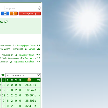
пароль
вход в игру
роль?
 Чемпионат - Г -
Лестерфорд Сити
-
2:2
ста, 22:00 - Чемпионат - Д -
Эйтли
-
2:2
0 - Чемпионат - Д -
Транснет Скул
-
?:?
 22:00 - Чемпионат - Г -
Баффало
-
?:?
емпионат - Д -
Гаранкува Юнайтед
-
?:?
ели:
И
Г
П
Ж
Кр
и/о
9
12
0
0
0
0
26 378к
-
8
12
1
0
2
0
18 542к
-
3
12
1
2
2
0
30 564к
-
7
9
6
2
0
0
38 801к
-
1
12
0
2
1
0
32 410к
-