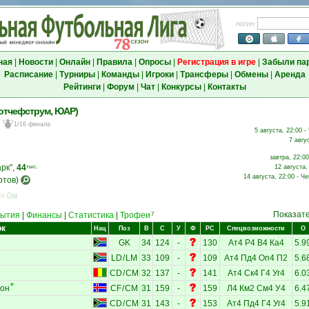
логин
ная
|
Новости
|
Онлайн
|
Правила
|
Опросы
|
Регистрация в игре
|
Забыли па
Расписание
|
Турниры
|
Команды
|
Игроки
|
Трансферы
|
Обмены
|
Аренда
Рейтинги
|
Форум
|
Чат
|
Конкурсы
|
Контакты
отчефструм, ЮАР)
1/16 финала
5 августа, 22:00 -
7 авгу
завтра, 22:0
рк",
44
тыс.
12 августа,
14 августа, 22:00 - Ч
отов)
 = 0м
Показат
ытия
|
Финансы
|
Статистика
|
Трофеи
7
ок
Нац
Поз
В
С
У
Ф
РС
Спецвозможности
О
GK
34
124
-
130
Ат4
Р4
В4
Ка4
5.9
LD
/
LM
33
109
-
109
Ат4
Пд4
Оп4
П2
5.6
CD
/
CM
32
137
-
141
Ат4
Ск4
Г4
Уг4
6.0
сон
CF
/
CM
31
159
-
159
Л4
Км2
См4
У4
6.4
CD
/
CM
31
143
-
153
Ат4
Пд4
Г4
Уг4
5.9