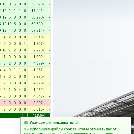
8
10
11
6
0
0
58 523к
-
2
12
2
1
1
0
17 441к
-
9
12
5
8
0
0
50 270к
-
5
12
10
5
0
0
50 639к
-
9
12
4
0
0
0
57 814к
-
4
2
0
0
0
2 010к
-
4
5
0
0
0
1
1 867к
-
3
10
1
2
3
0
2 273к
-
1
0
0
0
0
1 002к
-
4
8
2
0
0
0
4 879к
-
8
4
0
1
1
0
1 267к
-
3
3
0
1
0
0
2 375к
-
2
0
0
0
0
4 979к
-
4
5
1
0
4
0
1 482к
-
5
6
0
0
0
0
4 547к
-
2
0
0
0
0
3 907к
-
3
0
0
0
0
6 615к
-
418.6
м
Уважаемый пользователь!
Мы используем файлы cookies, чтобы отличать вас от