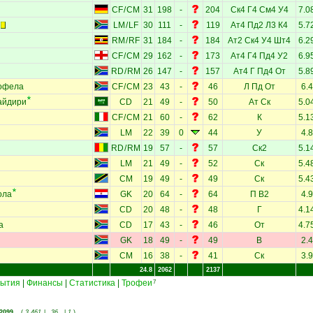
CF
/
CM
31
198
-
204
Ск4
Г4
См4
У4
7.0
LM
/
LF
30
111
-
119
Ат4
Пд2
Л3
К4
5.7
RM
/
RF
31
184
-
184
Ат2
Ск4
У4
Шт4
6.2
CF
/
CM
29
162
-
173
Ат4
Г4
Пд4
У2
6.9
RD
/
RM
26
147
-
157
Ат4
Г
Пд4
От
5.8
офела
CF
/
CM
23
43
-
46
Л
Пд
От
6.4
айдири
CD
21
49
-
50
Ат
Ск
5.0
CF
/
CM
21
60
-
62
К
5.1
LM
22
39
0
44
У
4.8
RD
/
RM
19
57
-
57
Ск2
5.1
LM
21
49
-
52
Ск
5.4
CM
19
49
-
49
Ск
5.4
ола
GK
20
64
-
64
П
В2
4.9
CD
20
48
-
48
Г
4.1
а
CD
17
43
-
46
От
4.7
GK
18
49
-
49
В
2.4
CM
16
38
-
41
Ск
3.9
24.8
2062
2137
ытия
|
Финансы
|
Статистика
|
Трофеи
7
2099
(
3 461
|
36
|
1
)