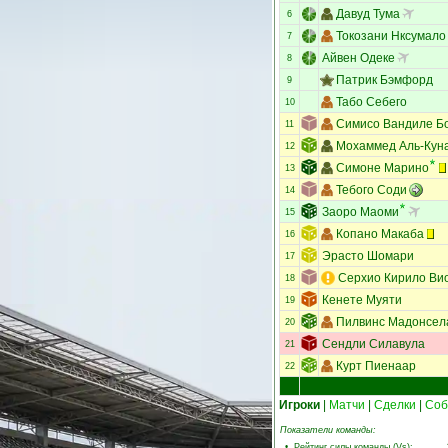
Давуд Тума
6
Токозани Нксумало
7
Айвен Одеке
8
Патрик Бэмфорд
9
Табо Себего
10
Симисо Вандиле Б
11
Мохаммед Аль-Кун
12
Симоне Марино
13
Тебого Соди
14
Заоро Маоми
15
Копано Макаба
16
Эрасто Шомари
17
Серхио Кирило Ви
18
Кенете Муяти
19
Пилвинс Мадонсел
20
Сендли Силавула
21
Курт Пиенаар
22
Игроки
|
Матчи
|
Сделки
|
Соб
Показатели команды:
•
Рейтинг силы команды (Vs)
: