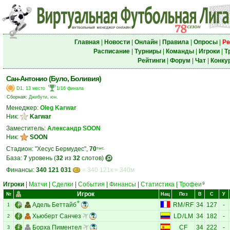
Главная
|
Новости
|
Онлайн
|
Правила
|
Опросы
|
Ре
Расписание
|
Турниры
|
Команды
|
Игроки
|
Т
Рейтинги
|
Форум
|
Чат
|
Конку
Сан-Антонио (Було, Боливия)
D1, 13 место
1/16 финала
Сборная:
Джибути, юн.
Менеджер:
Oleg Karwar
Ник:
Karwar
Заместитель:
Александр SOON
Ник:
SOON
Стадион: "Хесус Бермудес",
70
тыс.
База:
7
уровень (
32
из
32
слотов)
Финансы:
340 121 031
= 340 121к = 340м
Игроки
|
Матчи
|
Сделки
|
События
|
Финансы
|
Статистика
|
Трофеи
9
Игрок
№
Нац
Поз
В
С
У
Адель Беттайб
RM
/
RF
34
127
-
1
Хьюберт Санчез
LD
/
LM
34
182
-
2
Борха Пиментел
CF
34
222
-
3