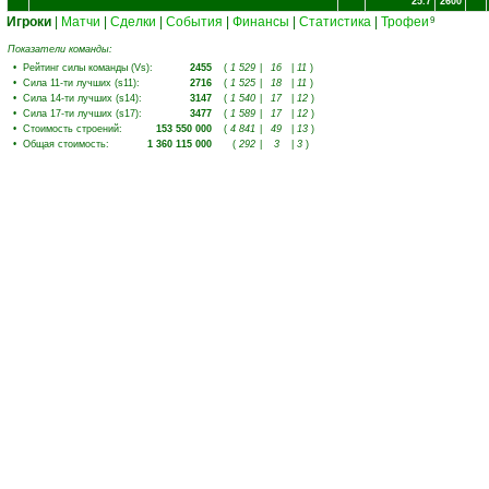
25.7
2600
Игроки
|
Матчи
|
Сделки
|
События
|
Финансы
|
Статистика
|
Трофеи
9
Показатели команды:
•
Рейтинг силы команды (Vs)
:
2455
(
1 529
|
16
|
11
)
•
Сила 11-ти лучших (s11)
:
2716
(
1 525
|
18
|
11
)
•
Сила 14-ти лучших (s14)
:
3147
(
1 540
|
17
|
12
)
•
Сила 17-ти лучших (s17)
:
3477
(
1 589
|
17
|
12
)
•
Стоимость строений
:
153 550 000
(
4 841
|
49
|
13
)
•
Общая стоимость
:
1 360 115 000
(
292
|
3
|
3
)