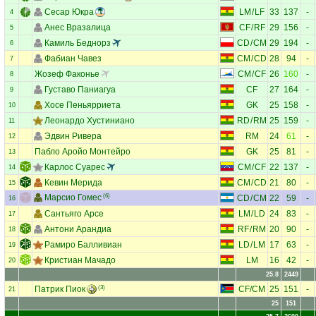
Сесар Юкра
LM
/
LF
33
137
-
4
Анес Вразалица
CF
/
RF
29
156
-
5
Камиль Беднорз
CD
/
CM
29
194
-
6
Фабиан Чавез
CM
/
CD
28
94
-
7
Жозеф Факонье
CM
/
CF
26
160
-
8
Густаво Паниагуа
CF
27
164
-
9
Хосе Пеньярриета
GK
25
158
-
10
Леонардо Хустиниано
RD
/
RM
25
159
-
11
Эдвин Ривера
RM
24
61
-
12
Пабло Аройо Монтейро
GK
25
81
-
13
Карлос Суарес
CM
/
CF
22
137
-
14
Кевин Мерида
CM
/
CD
21
80
-
15
Марсио Гомес
(6)
CD
/
CM
22
59
-
16
Сантьяго Арсе
LM
/
LD
24
83
-
17
Антони Арандиа
RF
/
RM
20
90
-
18
Рамиро Балливиан
LD
/
LM
17
63
-
19
Кристиан Мачадо
LM
16
42
-
20
25.8
2449
Патрик Пиок
(3)
CF
/
CM
25
151
-
21
25
151