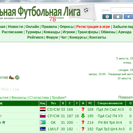
логин
ная
|
Новости
|
Онлайн
|
Правила
|
Опросы
|
Регистрация в игре
|
Забыли па
Расписание
|
Турниры
|
Команды
|
Игроки
|
Трансферы
|
Обмены
|
Аренда
Рейтинги
|
Форум
|
Чат
|
Конкурсы
|
Контакты
5 августа, 2
вчера, 
сегодня, 22
завтра, 15:00 - Товарищеский матч
отов)
10 августа,
 061к = 11м
Показат
ытия
|
Финансы
|
Статистика
|
Трофеи
5
ок
Нац
Поз
В
С
У
Ф
РС
Спецвозможности
О
CD
/
CM
33
168
-
168
Пд4
Л4
См2
Ат3
0
CF
/
CM
31
187
16
195
Пд4
Ск2
П4
У3
0
и
GK
31
200
-
214
Р4
В4
Тр4
Ат4
0
LM
/
LF
30
192
-
192
Пд4
Тр3
Шт4
Ат3
0