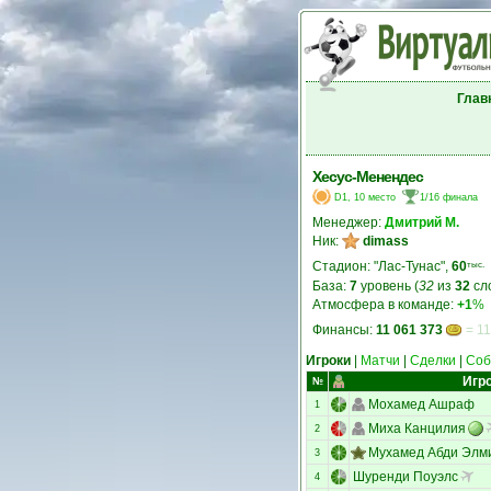
Глав
Хесус-Менендес
D1, 10 место
1/16 финала
Менеджер:
Дмитрий М.
Ник:
dimass
Стадион: "Лас-Тунас",
60
тыс.
База:
7
уровень (
32
из
32
сл
Атмосфера в команде:
+1
%
Финансы:
11 061 373
= 11
Игроки
|
Матчи
|
Сделки
|
Соб
Игр
№
Мохамед Ашраф
1
Миха Канцилия
2
Мухамед Абди Элм
3
Шуренди Поуэлс
4