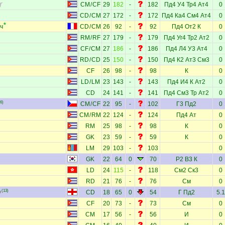
CM
/
CF
29
182
-
182
Пд4
У4
Тр4
Ат4
0
CD
/
CM
27
172
-
172
Пд4
Ка4
См4
Ат4
0
ч
CD
/
CM
26
92
-
92
Пд4
От2
К
0
RM
/
RF
27
179
-
179
Пд4
Уг4
Тр2
Ат2
0
CF
/
CM
27
186
-
186
Пд4
Л4
У3
Ат4
0
RD
/
CD
25
150
-
150
Пд4
К2
Ат3
См3
0
CF
26
98
-
98
К
0
LD
/
LM
23
143
-
143
Пд4
И4
К
Ат2
0
CD
24
141
-
141
Пд4
См3
Тр
Ат2
0
6)
CM
/
CF
22
95
-
102
Г3
Пд2
0
CM
/
RM
22
124
-
124
Пд4
Ат
0
RM
25
98
-
98
К
0
GK
23
59
-
59
К
0
LM
29
103
-
103
0
GK
22
64
0
70
Р2
В3
К
0
LD
24
115
-
118
См2
Ск3
0
RD
21
76
-
76
См
0
(13)
CD
18
65
0
54
Г
Пд2
5.1
CF
20
73
-
73
См
0
CM
17
56
-
56
И
0