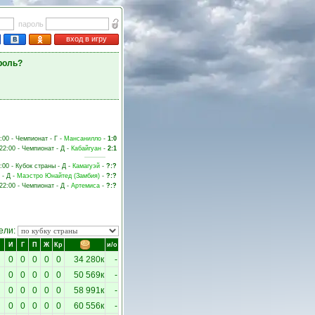
пароль
вход в игру
роль?
2:00 - Чемпионат - Г -
Мансанилло
-
1:0
22:00 - Чемпионат - Д -
Кабайгуан
-
2:1
:00 - Кубок страны - Д -
Камагуэй
-
?:?
 - Д -
Маэстро Юнайтед (Замбия)
-
?:?
 22:00 - Чемпионат - Д -
Артемиса
-
?:?
ели:
И
Г
П
Ж
Кр
и/о
0
0
0
0
0
34 280к
-
0
0
0
0
0
50 569к
-
0
0
0
0
0
58 991к
-
0
0
0
0
0
60 556к
-