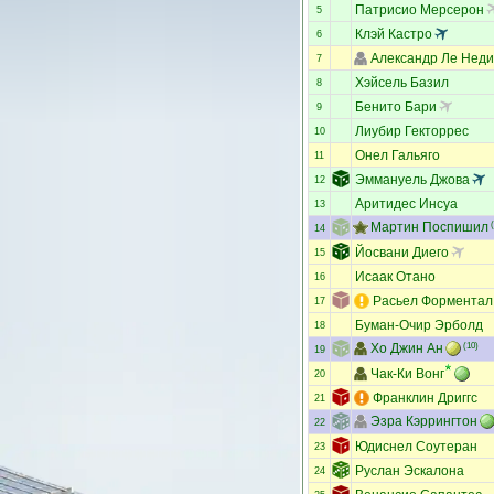
Патрисио Мерсерон
5
Клэй Кастро
6
Александр Ле Неди
7
Хэйсель Базил
8
Бенито Бари
9
Лиубир Гекторрес
10
Онел Гальяго
11
Эммануель Джова
12
Аритидес Инсуа
13
Мартин Поспишил
(
14
Йосвани Диего
15
Исаак Отано
16
Расьел Форментал
17
Буман-Очир Эрболд
18
Хо Джин Ан
(10)
19
Чак-Ки Вонг
20
Франклин Дриггс
21
Эзра Кэррингтон
22
Юдиснел Соутеран
23
Руслан Эскалона
24