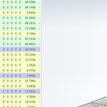
0
0
0
0
0
68 538к
-
0
0
0
0
0
84 740к
-
0
0
0
0
0
8 866к
-
0
0
0
0
0
81 604к
-
0
0
0
0
0
98 261к
-
0
0
0
0
0
73 268к
-
0
0
0
0
0
9 748к
-
0
0
0
0
0
82 313к
-
0
0
0
0
0
66 891к
-
0
0
0
0
0
26 443к
-
0
0
0
0
0
55 228к
-
0
0
0
0
0
11 570к
-
0
0
0
0
0
1 252к
-
0
0
0
0
0
8 475к
-
0
0
0
0
0
4 846к
-
0
0
0
0
0
31 796к
-
0
0
0
0
0
6 683к
-
1
0
0
0
0
17 652к
-
0
0
0
0
0
6 369к
-
0
0
0
0
0
14 479к
-