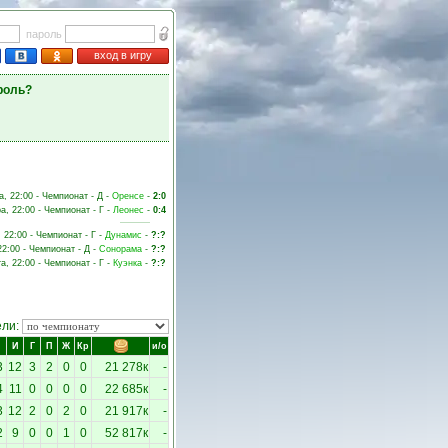
пароль
вход в игру
роль?
а, 22:00 - Чемпионат - Д -
Оренсе
-
2:0
а, 22:00 - Чемпионат - Г -
Леонес
-
0:4
, 22:00 - Чемпионат - Г -
Дунамис
-
?:?
22:00 - Чемпионат - Д -
Сонорама
-
?:?
та, 22:00 - Чемпионат - Г -
Куэнка
-
?:?
ели:
И
Г
П
Ж
Кр
и/о
3
12
3
2
0
0
21 278к
-
4
11
0
0
0
0
22 685к
-
3
12
2
0
2
0
21 917к
-
2
9
0
0
1
0
52 817к
-