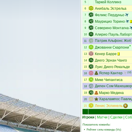
Таркей Коллинз
5
Анибаль Эстрельа
6
Феликс Пердуньо
7
Маурицио Торино
8
Северино Монтагна
9
Алирио Пауль Лабор
10
Патрик Альфонс Жоб
11
Джованни Скарпони
12
Кенер Барре
13
Диего Эрнан Чанго
14
Луис Диего Рекальде
15
Яспер Кантер
(12)
16
Мике Чипантиса
17
Дипен Сом Махешвор
18
Марко Медина
19
Харалампос Павли
20
Ленис Эспинель
21
Игроки
|
Матчи
|
Сделки
|
Соб
Показатели команды:
•
Рейтинг силы команды (Vs)
: