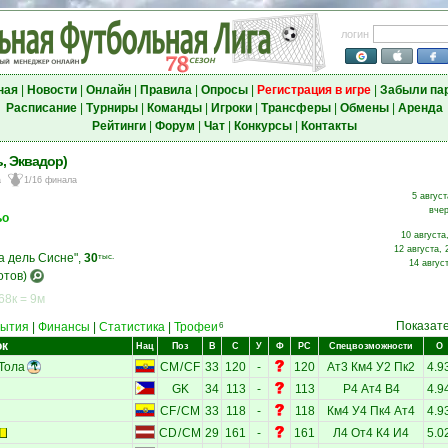
логин
ная
|
Новости
|
Онлайн
|
Правила
|
Опросы
|
Регистрация в игре
|
Забыли па
Расписание
|
Турниры
|
Команды
|
Игроки
|
Трансферы
|
Обмены
|
Аренда
Рейтинги
|
Форум
|
Чат
|
Конкурсы
|
Контакты
, Эквадор)
а
1/16 финала
5 август
вчер
ьо
10 августа
12 августа, 
а дель Сисне",
30
тыс.
14 авгус
отов)
68к = 9м
Показат
ытия
|
Финансы
|
Статистика
|
Трофеи
6
ок
Нац
Поз
В
С
У
Ф
РС
Спецвозможности
О
Тола
CM
/
CF
33
120
-
120
Ат3
Км4
У2
Пк2
4.9
GK
34
113
-
113
Р4
Ат4
В4
4.9
CF
/
CM
33
118
-
118
Км4
У4
Пк4
Ат4
4.9
CD
/
CM
29
161
-
161
Л4
От4
К4
И4
5.0