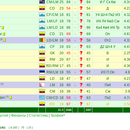
CM
/
LM
25
84
-
84
И
Г
Ск
Км
4.3
CD
23
54
-
54
Д
4.2
CF
/
CM
18
81
-
81
У4
Шт4
Пк2
И3
4.3
LM
/
LF
18
78
-
78
И4
Л4
Км3
См
4.4
LM
/
LD
18
86
-
86
Ка4
Км4
И4
Тр
4.0
те
CD
21
69
-
69
Оп
4.6
(2)
LD
/
LM
18
58
-
58
От2
4.3
CF
19
63
-
63
Д2
Шт4
У
4.4
GK
20
45
-
45
В
2.2
RM
20
67
-
67
И
4.3
RD
/
RM
17
45
-
45
И
4.3
RM
/
LM
18
55
-
57
И3
П
Оп
4.6
LD
18
47
-
47
И
4.2
(7)
LM
16
40
-
40
Пк4
4.4
CM
16
38
-
41
См
3.9
дис
(7)
CM
/
CD
18
59
-
63
Пк2
4.7
RD
19
67
-
67
И
3.5
21.5
1548
1557
ытия
|
Финансы
|
Статистика
|
Трофеи
6
1461
(
8 243
|
75
|
15
)