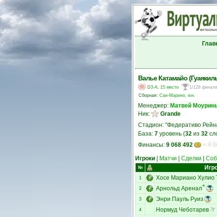
Глав
Валье Катамайо (Гуаякиль
D3-A, 15 место
1/128 финал
Сборная:
Сан-Марино, юн.
Менеджер:
Матвей Моурин
Ник:
Grande
Стадион: "Федеративо Рейн
База:
7
уровень (
32
из
32
сл
Финансы:
9 068 492
= 9 0
Игроки
|
Матчи
|
Сделки
|
Соб
Игр
№
Хосе Мариано Хулио 
1
Арнольд Аренал
2
Энри Пауль Руиз
3
Нормуд Чеботарев
4