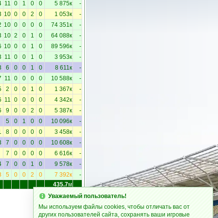
4
11
0
1
0
0
5 875к
-
3
10
0
0
2
0
1 053к
-
2
10
0
0
0
0
74 351к
-
3
10
2
0
1
0
64 088к
-
6
10
0
0
1
0
89 596к
-
3
11
0
0
1
0
3 953к
-
3
6
0
0
1
0
8 611к
-
7
11
0
0
0
0
10 588к
-
5
2
0
0
1
0
1 367к
-
6
11
0
0
0
0
4 342к
-
6
9
0
0
2
0
5 387к
-
5
0
1
0
0
10 096к
-
1
8
0
0
0
0
3 458к
-
3
7
0
0
0
0
10 608к
-
7
0
0
0
0
6 616к
-
4
7
0
0
1
0
9 578к
-
8
5
0
0
2
0
7 392к
-
435.7
м
Уважаемый пользователь!
Мы используем файлы cookies, чтобы отличать вас от
других пользователей сайта, сохранять ваши игровые