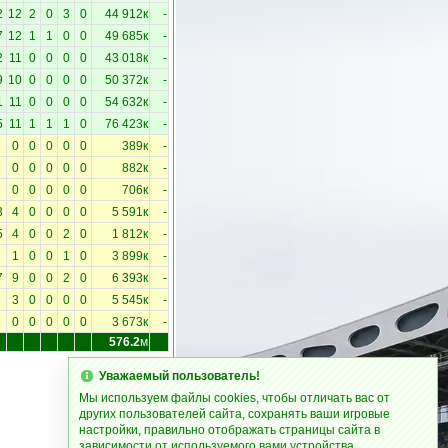
2
12
2
0
3
0
44 912к
-
7
12
1
1
0
0
49 685к
-
2
11
0
0
0
0
43 018к
-
9
10
0
0
0
0
50 372к
-
1
11
0
0
0
0
54 632к
-
5
11
1
1
1
0
76 423к
-
0
0
0
0
0
389к
-
0
0
0
0
0
882к
-
0
0
0
0
0
706к
-
3
4
0
0
0
0
5 591к
-
5
4
0
0
2
0
1 812к
-
1
0
0
1
0
3 899к
-
7
9
0
0
2
0
6 393к
-
3
0
0
0
0
5 545к
-
0
0
0
0
0
3 673к
-
576.2
м
Уважаемый пользователь!
Мы используем файлы cookies, чтобы отличать вас от
других пользователей сайта, сохранять ваши игровые
настройки, правильно отображать страницы сайта в
зависимости от используемого вами устройства.