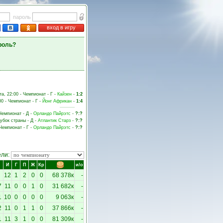
пароль
вход в игру
роль?
та, 22:00 - Чемпионат - Г -
Кайзен
-
1:2
00 - Чемпионат - Г -
Йонг Африкан
-
1:4
 Чемпионат - Д -
Орландо Пайрэтс
-
?:?
Кубок страны - Д -
Атлантик Старз
-
?:?
 Чемпионат - Г -
Орландо Пайрэтс
-
?:?
ели:
И
Г
П
Ж
Кр
и/о
12
1
2
0
0
68 378к
-
7
11
0
0
1
0
31 682к
-
1
10
0
0
0
0
9 063к
-
2
11
0
1
1
0
37 866к
-
1
11
3
1
0
0
81 309к
-