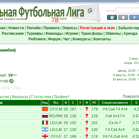
логин
ная
|
Новости
|
Онлайн
|
Правила
|
Опросы
|
Регистрация в игре
|
Забыли па
Расписание
|
Турниры
|
Команды
|
Игроки
|
Трансферы
|
Обмены
|
Аренда
Рейтинги
|
Форум
|
Чат
|
Конкурсы
|
Контакты
Намибия)
3 авгус
вчера, 22:
завтра, 22:00 -
иум",
59
тыс.
8 августа, 22:00 - 
10 августа, 22:00 -
отов)
 492к = 25м
Показат
ытия
|
Финансы
|
Статистика
|
Трофеи
3
ок
Нац
Поз
В
С
У
Ф
РС
Спецвозможности
О
CF
/
CM
28
167
-
179
У4
Ск4
Г4
Ат4
4.2
RD
/
RM
28
128
-
128
Ск4
Ат4
Г4
3.8
LD
/
LM
29
102
-
102
Ск
Ат
Г
3.7
LD
/
LM
27
130
-
130
Г4
Ск4
Ат4
3.8
CF
/
LF
27
169
-
174
У4
Г4
Ск4
Ат4
4.5