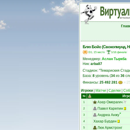
Глав
Блю Бойс (Свокопмунд, 
D1, 15 место
1/16 финала
Менеджер:
Аслан Тыркба
Ник:
arba87
Стадион: "Темариския Стад
База:
8
уровень (
34
из
36
сл
Финансы:
25 492 281
= 25
Игроки
|
Матчи
|
Сделки
|
Соб
Игр
№
Азер Омерагич
1
Павел Карепин
2
Андреа Анжу
3
Хахар Бурден
4
Люк Армстронг
5