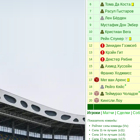
Тома Да Коста
6
Расул Гыстаров
7
Лен Бёрден
8
Мустафик Дон Экбер
9
Кристиан Вега
10
Рейн Спунер
11
Зинидин Гзэмсеб
12
Крэйн Гит
13
Декстер Рибне
14
Ахмед Хуссейн
15
Франко Ходжкисс
16
Мег ван Аренс
17
Рейго Кяйс
18
Теймураз Чоладзе
19
Кингсли Лоу
20
Игроки
|
Матчи
|
Сделки
|
Соб
Показатели команды:
•
Рейтинг силы команды (Vs)
:
•
Сила 11-ти лучших (s11)
:
•
Сила 14-ти лучших (s14)
:
•
Сила 17-ти лучших (s17)
: