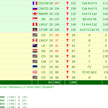
CD
/
CM
28
147
-
151
Ск4
Ат4
Г4
4.1
CM
/
CD
28
154
-
159
Ск4
Ат4
Г4
3.9
RM
/
RF
26
132
-
132
Ат4
Г4
Ск2
3.8
GK
26
137
-
137
В4
Ат4
Л4
3.4
LM
/
LF
26
144
-
148
Г4
Ат4
Ск2
3.8
CF
/
RF
26
155
-
155
Ат4
Г4
Ск4
У3
4.2
CD
27
29
-
29
К
0
LM
/
LF
24
37
-
37
И
0
LD
25
41
-
41
Г
0
GK
24
84
-
87
В
1.9
CD
24
68
-
68
Г
2.9
CM
17
39
-
39
Г
4
CD
24
85
-
85
Г2
3.4
LD
22
68
-
70
П2
К2
Шт2
2.6
CD
18
48
-
48
И
0
25.2
2064
2099
ытия
|
Финансы
|
Статистика
|
Трофеи
3
2084
(
3 547
|
11
|
10
)
2427
(
2 852
|
8
|
8
)
2672
(
3 534
|
11
|
10
)
2858
(
4 168
|
12
|
11
)