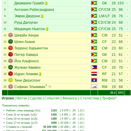
Джамаине Грумбл
GK
26
153
-
7
Антонио Рабесандрана
CF
/
CM
25
96
-
8
Эмрик Джуруни
LM
/
LF
26
76
-
9
Рууд Дагоуган
CD
/
CM
24
68
-
10
Маурицио Ньютон
CF
/
CM
25
75
-
11
Шевэйн Хенри
CM
23
51
-
12
Шлен Анани
CF
22
66
-
13
Терренс Карьингтон
CM
23
60
-
14
Питер Хавара
GK
21
61
-
15
Йон Альфонсо
CM
22
51
-
16
Жулиан Квимпо
CF
20
70
-
17
Идрис Алаиви
RF
21
57
-
18
Тини Деруспонг
RM
21
56
-
19
Софиан Элькаман
RM
19
68
-
20
25.2
1571
Игроки
|
Матчи
|
Сделки
|
События
|
Финансы
|
Статистика
|
Трофеи
3
Показатели команды:
•
Рейтинг силы команды (Vs)
:
1163
(
9 975
|
29
|
13
)
•
Сила 11-ти лучших (s11)
:
1266
(
9 891
|
29
|
13
)
•
Сила 14-ти лучших (s14)
:
1480
(
9 997
|
29
|
13
)
•
Сила 17-ти лучших (s17)
:
1680
(
10 024
|
29
|
13
)
•
Стоимость строений
:
56 650 000
(
10 268
|
29
|
13
)