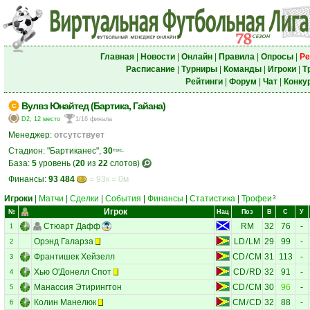
Главная
|
Новости
|
Онлайн
|
Правила
|
Опросы
|
Ре
Расписание
|
Турниры
|
Команды
|
Игроки
|
Т
Рейтинги
|
Форум
|
Чат
|
Конку
Вулвз Юнайтед (Бартика, Гайана)
D2, 12 место
1/16 финала
Менеджер:
отсутствует
Стадион: "Бартиканес",
30
тыс.
База:
5
уровень (
20
из
22
слотов)
Финансы:
93 484
= 93к = 0м
Игроки
|
Матчи
|
Сделки
|
События
|
Финансы
|
Статистика
|
Трофеи
3
Игрок
№
Нац
Поз
В
С
У
Стюарт Дафф
RM
32
76
-
1
Орэнд Галарза
LD
/
LM
29
99
-
2
Франтишек Хейзелл
CD
/
CM
31
113
-
3
Хью О'Донелл Спот
CD
/
RD
32
91
-
4
Манассия Этирингтон
CD
/
CM
30
96
-
5
Колин Манелюк
CM
/
CD
32
88
-
6