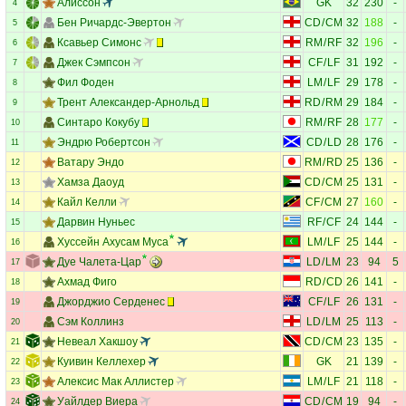
Алиссон
GK
32
230
-
4
Бен Ричардс-Эвертон
CD
/
CM
32
188
-
5
Ксавьер Симонс
RM
/
RF
32
196
-
6
Джек Сэмпсон
CF
/
LF
31
192
-
7
Фил Фоден
LM
/
LF
29
178
-
8
Трент Александер-Арнольд
RD
/
RM
29
184
-
9
Синтаро Кокубу
RM
/
RF
28
177
-
10
Эндрю Робертсон
CD
/
LD
28
176
-
11
Ватару Эндо
RM
/
RD
25
136
-
12
Хамза Даоуд
CD
/
CM
25
131
-
13
Кайл Келли
CF
/
CM
27
160
-
14
Дарвин Нуньес
RF
/
CF
24
144
-
15
Хуссейн Ахусам Муса
LM
/
LF
25
144
-
16
Дуе Чалета-Цар
LD
/
LM
23
94
5
17
Ахмад Фиго
RD
/
CD
26
141
-
18
Джорджио Серденес
CF
/
LF
26
131
-
19
Сэм Коллинз
LD
/
LM
25
113
-
20
Невеал Хакшоу
CD
/
CM
23
135
-
21
Куивин Келлехер
GK
21
139
-
22
Алексис Мак Аллистер
LM
/
LF
21
118
-
23
Уайлдер Виера
CD
/
CM
19
94
-
24