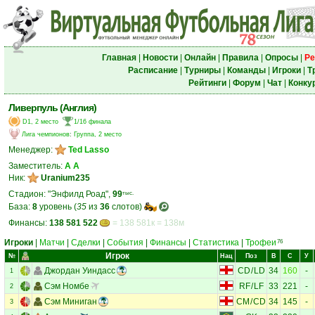
Главная
|
Новости
|
Онлайн
|
Правила
|
Опросы
|
Ре
Расписание
|
Турниры
|
Команды
|
Игроки
|
Т
Рейтинги
|
Форум
|
Чат
|
Конку
Ливерпуль (Англия)
D1, 2 место
1/16 финала
Лига чемпионов
:
Группа, 2 место
Менеджер:
Ted Lasso
Заместитель:
А А
Ник:
Uranium235
Стадион: "Энфилд Роад",
99
тыс.
База:
8
уровень (
35
из
36
слотов)
Финансы:
138 581 522
= 138 581к = 138м
Игроки
|
Матчи
|
Сделки
|
События
|
Финансы
|
Статистика
|
Трофеи
76
Игрок
№
Нац
Поз
В
С
У
Джордан Уиндасс
CD
/
LD
34
160
-
1
Сэм Номбе
RF
/
LF
33
221
-
2
Сэм Миниган
CM
/
CD
34
145
-
3