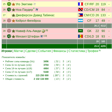
Уго Экитике
CF
/
RF
20
119
-
25
Ноа Паудер
CD
/
CM
19
84
-
26
Джеферсон Давид Табинас
CM
/
CD
26
133
-
27
Кейрол Фигейроа
CF
17
49
-
28
26.2
4112
Наваф Аль-Акиди
(8)
GK
22
90
-
29
Михаил Штефан
(13)
CD
/
LD
18
93
-
30
20
183
25.8
4295
Игроки
|
Матчи
|
Сделки
|
События
|
Финансы
|
Статистика
|
Трофеи
76
Показатели команды:
•
Рейтинг силы команды (Vs)
:
3496
(
51
|
5
|
4
)
•
Сила 11-ти лучших (s11)
:
3704
(
50
|
5
|
4
)
•
Сила 14-ти лучших (s14)
:
4464
(
57
|
5
|
4
)
•
Сила 17-ти лучших (s17)
:
5168
(
54
|
4
|
3
)
•
Стоимость строений
:
215 250 000
(
287
|
3
|
3
)
•
Общая стоимость
:
2 132 134 000
(
13
|
3
|
2
)