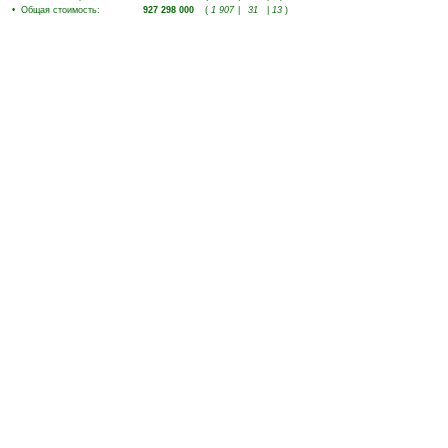
•
Общая стоимость
:
927 298 000
(
1 907
|
31
|
13
)