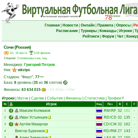
Главная
|
Новости
|
Онлайн
|
Правила
|
Опросы
|
Ре
Расписание
|
Турниры
|
Команды
|
Игроки
|
Т
Рейтинги
|
Форум
|
Чат
|
Конку
Сочи (Россия)
D1, 16 место
1/16 финала
Сборная:
Соломоновы о-ва, нац.
Менеджер:
Григорий Петров
Ник:
wkvips
Стадион: "Фишт",
77
тыс.
База:
8
уровень (
35
из
36
слотов)
Финансы:
63 634 015
= 63 634к = 63м
Игроки
|
Матчи
|
Сделки
|
События
|
Финансы
|
Статистика
|
Трофеи
12
Игрок
№
Нац
Поз
В
С
У
Максим Колмаков
RM
/
RF
32
162
-
1
Иван Устьянцев
RD
/
CD
32
135
-
2
Артём Макарчук
CD
/
CM
32
162
-
3
Виктор Буренков
RD
/
RM
27
143
-
4
Алим Зумакулов
LF
/
LM
27
150
-
5