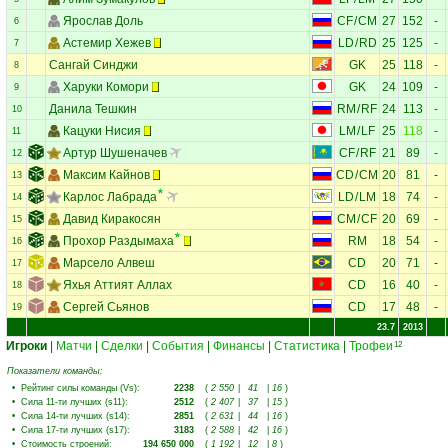
Ярослав Доль
CF
/
CM
27
152
-
6
Астемир Хежев
LD
/
RD
25
125
-
7
Сангай Синджи
GK
25
118
-
8
Харуки Комори
GK
24
109
-
9
Данила Тешкин
RM
/
RF
24
113
-
10
Кацуки Нисия
LM
/
LF
25
118
-
11
Артур Шушеначев
CF
/
RF
21
89
-
12
Максим Кайнов
CD
/
CM
20
81
-
13
Карлос Лабрада
LD
/
LM
18
74
-
14
Давид Киракосян
CM
/
CF
20
69
-
15
Прохор Раздымаха
RM
18
54
-
16
Марсело Алвеш
CD
20
71
-
17
Яхья Аттият Аллах
CD
16
40
-
18
Сергей Сьянов
CD
17
48
-
19
23.7
2013
Игроки
|
Матчи
|
Сделки
|
События
|
Финансы
|
Статистика
|
Трофеи
12
Показатели команды:
•
Рейтинг силы команды (Vs)
:
2238
(
2 550
|
41
|
16
)
•
Сила 11-ти лучших (s11)
:
2512
(
2 407
|
37
|
15
)
•
Сила 14-ти лучших (s14)
:
2851
(
2 631
|
44
|
16
)
•
Сила 17-ти лучших (s17)
:
3183
(
2 588
|
42
|
16
)
•
Стоимость строений
:
194 650 000
(
1 192
|
12
|
8
)