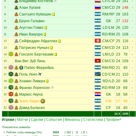
Владимир Костигов
CF
/
CM
29
181
-
6
Алан Хугаев
CM
/
CD
29
148
-
7
Сантьяго Кубишин
RM
/
RF
28
163
-
8
Бруно Гальван
GK
27
132
-
9
Агустин Гомес
LD
/
LM
26
120
-
10
Иван Вакуэро
RD
/
RM
25
108
-
11
Сейфеддин Абдаллах
CM
/
CF
25
116
-
12
Патрисио Нуньез
CM
/
CD
24
113
-
13
Гонсало Бертераме
LM
/
LD
23
78
-
14
Ван Вит Зуй Линь
CM
/
CD
24
109
-
15
Пабло Феррейра
RM
/
RD
21
40
-
16
Поль Уеил
CD
/
CM
21
110
-
17
Хоакин Ливера
RD
/
LD
20
68
-
18
Франко Лоренсон
RD
/
RM
19
69
-
19
Маркос Акуна
GK
18
58
-
20
Тьяго Лауро
CM
17
56
-
21
Дэвид Буласио
CF
16
40
-
22
24.9
2490
Игроки
|
Матчи
|
Сделки
|
События
|
Финансы
|
Статистика
|
Трофеи
6
Показатели команды:
•
Рейтинг силы команды (Vs)
:
2634
(
962
|
11
|
11
)