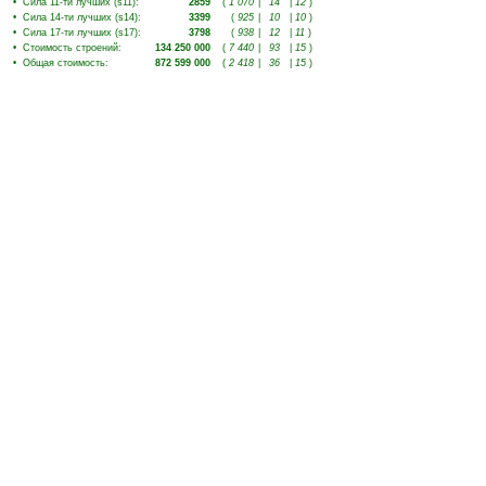
•
Сила 11-ти лучших (s11)
:
2859
(
1 070
|
14
|
12
)
•
Сила 14-ти лучших (s14)
:
3399
(
925
|
10
|
10
)
•
Сила 17-ти лучших (s17)
:
3798
(
938
|
12
|
11
)
•
Стоимость строений
:
134 250 000
(
7 440
|
93
|
15
)
•
Общая стоимость
:
872 599 000
(
2 418
|
36
|
15
)