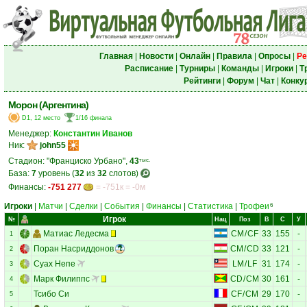
Главная
|
Новости
|
Онлайн
|
Правила
|
Опросы
|
Ре
Расписание
|
Турниры
|
Команды
|
Игроки
|
Т
Рейтинги
|
Форум
|
Чат
|
Конку
Морон (Аргентина)
D1, 12 место
1/16 финала
Менеджер:
Константин Иванов
Ник:
john55
Стадион: "Франциско Урбано",
43
тыс.
База:
7
уровень (
32
из
32
слотов)
Финансы:
-751 277
= -751к = -0м
Игроки
|
Матчи
|
Сделки
|
События
|
Финансы
|
Статистика
|
Трофеи
6
Игрок
№
Нац
Поз
В
С
У
Матиас Ледесма
CM
/
CF
33
155
-
1
Поран Насриддонов
CM
/
CD
33
121
-
2
Суах Непе
LM
/
LF
31
174
-
3
Марк Филиппс
CD
/
CM
30
161
-
4
Тсибо Си
CF
/
CM
29
170
-
5