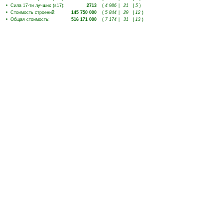
•
Сила 17-ти лучших (s17)
:
2713
(
4 986
|
21
|
5
)
•
Стоимость строений
:
145 750 000
(
5 844
|
29
|
12
)
•
Общая стоимость
:
516 171 000
(
7 174
|
31
|
13
)