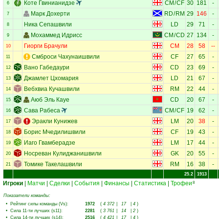
Коте Гвинианидзе
CM
/
CF
30
181
-
6
Марк Дохерти
RD
/
RM
29
146
-
7
Ника Сепашвили
LD
29
71
-
8
Мохаммед Идрисс
CM
/
CD
27
134
-
9
Гиорги Брачули
CM
28
58
--
10
Смброси Чахунаишвили
CF
27
65
-
11
Вано Габедаури
CD
23
69
-
12
Джамлет Цхомария
LD
21
67
-
13
Вебхвиа Кучашвили
RM
22
44
-
14
Аюб Эль Кауе
CD
20
67
-
15
Сава Рабеса
CM
/
CF
19
62
-
16
Эракли Кунижев
LM
20
38
-
17
Борис Мчедилишвили
CF
19
43
-
18
Иаго Гвамберадзе
LM
17
44
-
19
Носреван Кулиджанишвили
GK
20
55
-
20
Томике Такелашвили
RM
16
38
-
21
25.2
1913
Игроки
|
Матчи
|
Сделки
|
События
|
Финансы
|
Статистика
|
Трофеи
8
Показатели команды:
•
Рейтинг силы команды (Vs)
:
1972
(
4 372
|
17
|
4
)
•
Сила 11-ти лучших (s11)
:
2281
(
3 761
|
14
|
2
)
•
Сила 14-ти лучших (s14)
:
2516
(
4 421
|
17
|
4
)