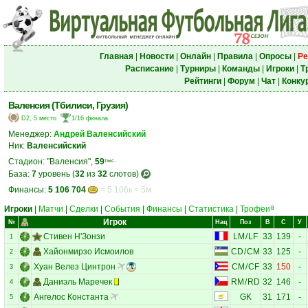
Главная
|
Новости
|
Онлайн
|
Правила
|
Опросы
|
Ре
Расписание
|
Турниры
|
Команды
|
Игроки
|
Т
Рейтинги
|
Форум
|
Чат
|
Конку
Валенсия (Тбилиси, Грузия)
D2, 5 место
1/16 финала
Менеджер:
Андрей Валенсийский
Ник:
Валенсийский
Стадион: "Валенсия",
59
тыс.
База:
7
уровень (
32
из
32
слотов)
Финансы:
5 106 704
= 5 106к = 5м
Игроки
|
Матчи
|
Сделки
|
События
|
Финансы
|
Статистика
|
Трофеи
8
Игрок
№
Нац
Поз
В
С
У
Стивен Н'Зонзи
LM
/
LF
33
139
-
1
Хайонмирзо Исмоилов
CD
/
CM
33
125
-
2
Хуан Велез Цинтрон
CM
/
CF
33
150
-
3
Даниэль Маречек
RM
/
RD
32
146
-
4
Ангелос Константа
GK
31
171
-
5