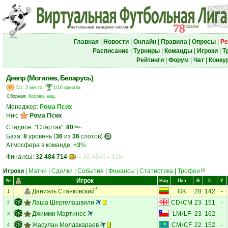
Главная
|
Новости
|
Онлайн
|
Правила
|
Опросы
|
Ре
Расписание
|
Турниры
|
Команды
|
Игроки
|
Т
Рейтинги
|
Форум
|
Чат
|
Конку
Днепр (Могилев, Беларусь)
D1, 2 место
1/16 финала
Сборная:
Косово, нац.
Менеджер:
Рома Псих
Ник:
Рома Псих
Стадион: "Спартак",
80
тыс.
База:
8
уровень (
36
из
36
слотов)
Атмосфера в команде:
+3
%
Финансы:
32 484 714
= 32 484к = 32м
Игроки
|
Матчи
|
Сделки
|
События
|
Финансы
|
Статистика
|
Трофеи
16
Игрок
№
Нац
Поз
В
С
У
Даниэль Станковский
GK
28
142
-
1
Лаша Шергелашвили
CD
/
CM
23
151
-
2
Джимми Мартинес
LM
/
LF
23
162
-
3
Жасулан Молдакараев
CM
/
CF
22
152
-
4