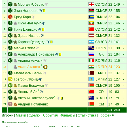
Морган Робертс
CD
/
CM
22
149
-
5
Экин Ньюронго
CM
/
CF
22
155
-
6
Бред Карп
RM
/
LM
22
104
-
7
Ньэн Чан Аунг
RM
/
LM
22
146
-
8
Пянь Цюньсяо
CD
/
CM
22
142
-
9
Эдгар Иванов
CM
/
CF
21
132
-
10
Карлос Гуардадо
CM
/
CD
21
141
-
11
Марко Стиил
LD
/
LM
21
139
-
12
Александр Пономарев
GK
21
184
-
13
Андреа Алуизи
RD
/
RM
21
116
-
14
Аман Ахлават
LD
/
RD
24
123
-
15
Билал Аль Салми
CM
/
CF
22
137
-
16
Грегори Ллойд
LM
/
RM
22
127
-
17
Павел Бордуков
CM
/
CF
19
105
-
18
Чжэньюй Ли
CD
19
83
-
19
Антони Пантазопулос
RD
/
LD
17
79
-
20
Андрей Потапенко
CM
17
49
-
21
21.5
2718
Игроки
|
Матчи
|
Сделки
|
События
|
Финансы
|
Статистика
|
Трофеи
16
Показатели команды: