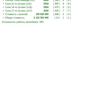
•
Рейтинг силы команды (Vs)
:
2800
(
588
|
8
|
8
)
•
Сила 11-ти лучших (s11)
:
2918
(
905
|
8
|
8
)
•
Сила 14-ти лучших (s14)
:
3554
(
670
|
9
|
9
)
•
Сила 17-ти лучших (s17)
:
4220
(
436
|
7
|
7
)
•
Стоимость строений
:
199 650 000
(
848
|
4
|
3
)
•
Общая стоимость
:
2 122 503 000
(
14
|
1
|
1
)
Успешность работы менеджера
:
+8
%