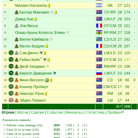
Михаил Натанель
GK
27
121
-
5
Каспар Макгавин
CF
/
RF
28
174
-
6
Дэвид Хью
LM
/
LF
26
153
-
7
Эли Висса
CF
/
CM
25
151
-
8
Оскар-Аруна Колусса Этман
RF
/
RM
27
158
-
9
Вилли Камбвала
CD
/
LD
27
162
-
10
Матео Бедуин
CD
/
CM
26
167
-
11
Сэм Джонс
LM
/
LD
23
110
-
12
Райан Кейн
CF
/
CM
23
137
-
13
Джэй Хердман
RM
/
RF
23
106
-
14
Кирилл Давиденко
LM
/
LF
23
144
-
15
Финн Весселс
CD
18
60
0
16
Коннор Проберт
CM
/
CD
17
56
-
17
Николас Руни
RM
16
38
-
18
Эйден Перкисс
LM
17
44
-
19
24.7
2538
Игроки
|
Матчи
|
Сделки
|
События
|
Финансы
|
Статистика
|
Трофеи
38
Показатели команды:
•
Рейтинг силы команды (Vs)
:
2835
(
532
|
3
|
3
)
•
Сила 11-ти лучших (s11)
:
3123
(
477
|
2
|
2
)
•
Сила 14-ти лучших (s14)
:
3711
(
465
|
3
|
3
)