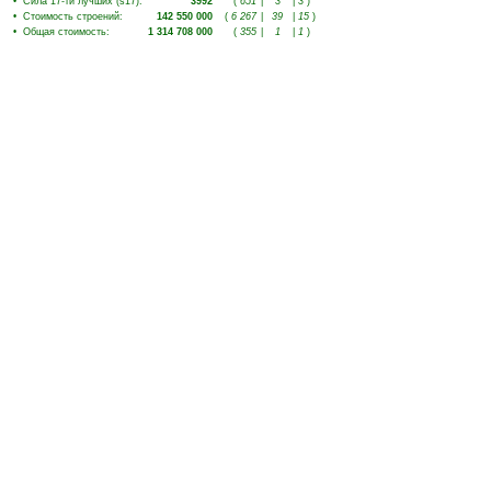
•
Сила 17-ти лучших (s17)
:
3992
(
651
|
3
|
3
)
•
Стоимость строений
:
142 550 000
(
6 267
|
39
|
15
)
•
Общая стоимость
:
1 314 708 000
(
355
|
1
|
1
)