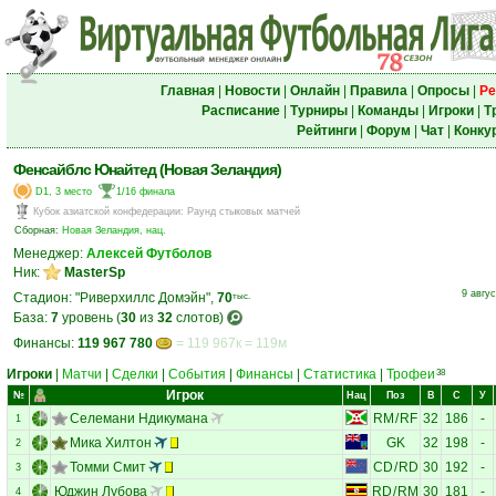
Главная
|
Новости
|
Онлайн
|
Правила
|
Опросы
|
Ре
Расписание
|
Турниры
|
Команды
|
Игроки
|
Т
Рейтинги
|
Форум
|
Чат
|
Конку
Фенсайблс Юнайтед (Новая Зеландия)
D1, 3 место
1/16 финала
Кубок азиатской конфедерации
:
Раунд стыковых матчей
Сборная:
Новая Зеландия, нац.
Менеджер:
Алексей Футболов
Ник:
MasterSp
9 авгус
Стадион: "Риверхиллс Домэйн",
70
тыс.
База:
7
уровень (
30
из
32
слотов)
Финансы:
119 967 780
= 119 967к = 119м
Игроки
|
Матчи
|
Сделки
|
События
|
Финансы
|
Статистика
|
Трофеи
38
Игрок
№
Нац
Поз
В
С
У
Селемани Ндикумана
RM
/
RF
32
186
-
1
Мика Хилтон
GK
32
198
-
2
Томми Смит
CD
/
RD
30
192
-
3
Юджин Лубова
RD
/
RM
30
181
-
4