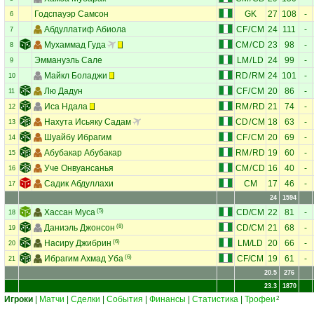
Годспауэр Самсон
GK
27
108
-
6
Абдуллатиф Абиола
CF
/
CM
24
111
-
7
Мухаммад Гуда
CM
/
CD
23
98
-
8
Эммануэль Сале
LM
/
LD
24
99
-
9
Майкл Боладжи
RD
/
RM
24
101
-
10
Лю Дадун
CF
/
CM
20
86
-
11
Иса Ндала
RM
/
RD
21
74
-
12
Нахута Исьяку Садам
CD
/
CM
18
63
-
13
Шуайбу Ибрагим
CF
/
CM
20
69
-
14
Абубакар Абубакар
RM
/
RD
19
60
-
15
Уче Онвуансанья
CM
/
CD
16
40
-
16
Садик Абдуллахи
CM
17
46
-
17
24
1594
Хассан Муса
(5)
CD
/
CM
22
81
-
18
Даниэль Джонсон
(8)
CD
/
CM
21
68
-
19
Насиру Джибрин
(6)
LM
/
LD
20
66
-
20
Ибрагим Ахмад Уба
(6)
CF
/
CM
19
61
-
21
20.5
276
23.3
1870
Игроки
|
Матчи
|
Сделки
|
События
|
Финансы
|
Статистика
|
Трофеи
2