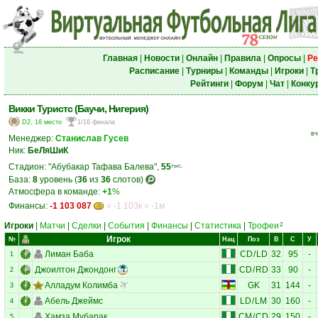
Главная
|
Новости
|
Онлайн
|
Правила
|
Опросы
|
Ре
Расписание
|
Турниры
|
Команды
|
Игроки
|
Т
Рейтинги
|
Форум
|
Чат
|
Конку
Викки Туристс (Баучи, Нигерия)
D2, 16 место
1/16 финала
вч
Менеджер:
Станислав Гусев
Ник:
БеЛяШиК
Стадион: "Абубакар Тафава Балева",
55
тыс.
База:
8
уровень (
36
из
36
слотов)
Атмосфера в команде:
+1
%
Финансы:
-1 103 087
= -1 103к = -1м
Игроки
|
Матчи
|
Сделки
|
События
|
Финансы
|
Статистика
|
Трофеи
2
Игрок
№
Нац
Поз
В
С
У
Лиман Баба
CD
/
LD
32
95
-
1
Джоилтон Джондонг
CD
/
RD
33
90
-
2
Алладум Колимба
GK
31
144
-
3
Абель Джеймс
LD
/
LM
30
160
-
4
Хамза Мубарак
CM
/
CD
29
150
-
5