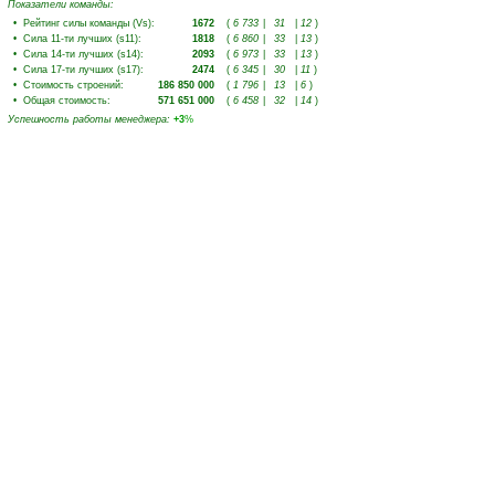
Показатели команды:
•
Рейтинг силы команды (Vs)
:
1672
(
6 733
|
31
|
12
)
•
Сила 11-ти лучших (s11)
:
1818
(
6 860
|
33
|
13
)
•
Сила 14-ти лучших (s14)
:
2093
(
6 973
|
33
|
13
)
•
Сила 17-ти лучших (s17)
:
2474
(
6 345
|
30
|
11
)
•
Стоимость строений
:
186 850 000
(
1 796
|
13
|
6
)
•
Общая стоимость
:
571 651 000
(
6 458
|
32
|
14
)
Успешность работы менеджера
:
+3
%