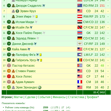
Назирул Афиф
LD
/
LM
24
148
-
5
Джордж Сидделлс
RD
/
RM
23
151
-
6
Эрвин Круз
CD
24
42
-
7
Элия Имре
RM
/
RF
25
173
-
8
Ислам Магди
CM
/
CD
22
136
-
9
Исайя Ли
CF
/
CM
22
147
-
10
Хосе Пабло Перес
GK
22
142
-
11
Эдуард Лёвен
CD
/
CM
22
141
-
12
Данни Джозеф
CF
/
RF
23
149
-
13
Кайа Амик
CF
/
CM
21
127
-
14
Лалофау Фе'а
LM
/
LF
22
142
-
15
Габриэль Урсу
CD
/
CM
22
141
-
16
Пастор Кетасес
GK
22
48
-
17
Стивен Рамос
CD
19
54
-
18
Хосе Лопес
CF
17
44
-
19
Адам Аумаич
CM
18
46
-
20
Эрик Эрнандес
RM
16
40
2
21
22.4
2412
Игроки
|
Матчи
|
Сделки
|
События
|
Финансы
|
Статистика
|
Трофеи
9
Показатели команды:
•
Рейтинг силы команды (Vs)
:
2559
(
1 175
|
17
|
4
)