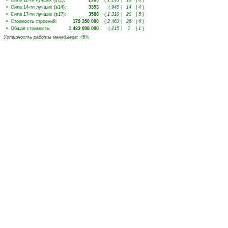
•
Сила 11-ти лучших (s11)
:
2789
(
1 293
|
18
|
6
)
•
Сила 14-ти лучших (s14)
:
3393
(
940
|
14
|
4
)
•
Сила 17-ти лучших (s17)
:
3588
(
1 310
|
20
|
5
)
•
Стоимость строений
:
179 350 000
(
2 463
|
26
|
6
)
•
Общая стоимость
:
1 423 098 000
(
215
|
7
|
1
)
Успешность работы менеджера
:
+5
%