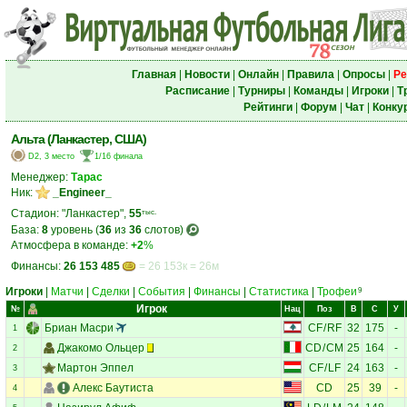
Главная
|
Новости
|
Онлайн
|
Правила
|
Опросы
|
Ре
Расписание
|
Турниры
|
Команды
|
Игроки
|
Т
Рейтинги
|
Форум
|
Чат
|
Конку
Альта (Ланкастер, США)
D2, 3 место
1/16 финала
Менеджер:
Тарас
Ник:
_Engineer_
Стадион: "Ланкастер",
55
тыс.
База:
8
уровень (
36
из
36
слотов)
Атмосфера в команде:
+2
%
Финансы:
26 153 485
= 26 153к = 26м
Игроки
|
Матчи
|
Сделки
|
События
|
Финансы
|
Статистика
|
Трофеи
9
Игрок
№
Нац
Поз
В
С
У
Бриан Масри
CF
/
RF
32
175
-
1
Джакомо Ольцер
CD
/
CM
25
164
-
2
Мартон Эппел
CF
/
LF
24
163
-
3
Алекс Баутиста
CD
25
39
-
4