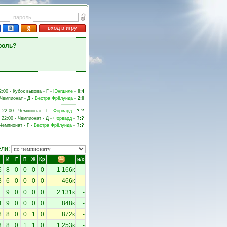
пароль
вход в игру
роль?
2:00 - Кубок вызова - Г -
Юнгшиле
-
0:4
 Чемпионат - Д -
Вестра Фрёлунда
-
2:0
, 22:00 - Чемпионат - Г -
Форвард
-
?:?
, 22:00 - Чемпионат - Д -
Форвард
-
?:?
 Чемпионат - Г -
Вестра Фрёлунда
-
?:?
ели:
И
Г
П
Ж
Кр
и/о
6
8
0
0
0
0
1 166к
-
3
6
0
0
0
0
466к
-
9
0
0
0
0
2 131к
-
4
9
0
0
0
0
848к
-
8
8
0
0
1
0
872к
-
3
8
0
1
1
0
1 253к
-