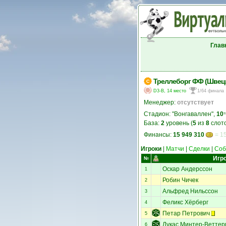
Глав
Треллеборг ФФ (Швец
D3-B, 14 место
1/64 финала
Менеджер:
отсутствует
Стадион: "Вонгаваллен",
10
т
База:
2
уровень (
5
из
8
слото
Финансы:
15 949 310
= 15
Игроки
|
Матчи
|
Сделки
|
Соб
Игр
№
Оскар Андерссон
1
Робин Чичек
2
Альфред Нильссон
3
Феликс Хёрберг
4
Петар Петрович
5
Лукас Минтер-Веттер
6