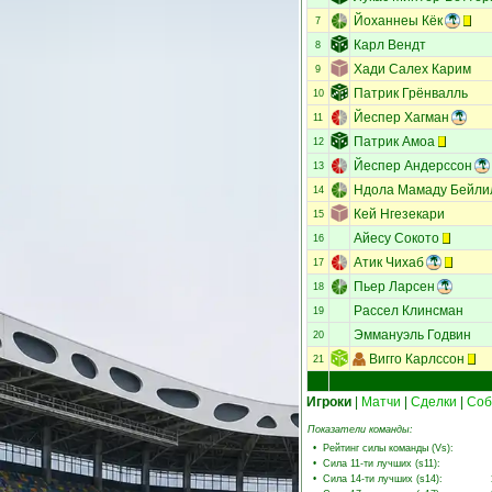
Йоханнеы Кёк
7
Карл Вендт
8
Хади Салех Карим
9
Патрик Грёнвалль
10
Йеспер Хагман
11
Патрик Амоа
12
Йеспер Андерссон
13
Ндола Мамаду Бейли
14
Кей Нгезекари
15
Айесу Сокото
16
Атик Чихаб
17
Пьер Ларсен
18
Рассел Клинсман
19
Эммануэль Годвин
20
Вигго Карлссон
21
Игроки
|
Матчи
|
Сделки
|
Соб
Показатели команды:
•
Рейтинг силы команды (Vs)
:
•
Сила 11-ти лучших (s11)
:
•
Сила 14-ти лучших (s14)
: