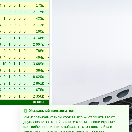
8
8
0
0
1
0
173к
-
7
9
0
0
0
0
2 715к
-
1
0
0
0
0
433к
-
6
8
0
0
2
0
2 713к
-
5
6
0
0
0
0
100к
-
6
9
0
1
1
0
3 146к
-
8
8
1
0
0
0
2 997к
-
1
8
0
0
1
0
788к
-
3
4
0
0
0
0
404к
-
1
10
0
1
1
0
3 689к
-
8
6
1
0
1
0
384к
-
2
9
1
0
0
0
8 629к
-
1
9
1
0
0
0
2 862к
-
5
8
0
0
0
0
678к
-
3
4
0
0
1
0
2 356к
-
38.80
м
Уважаемый пользователь!
Мы используем файлы cookies, чтобы отличать вас от
других пользователей сайта, сохранять ваши игровые
настройки, правильно отображать страницы сайта в
зависимости от используемого вами устройства.