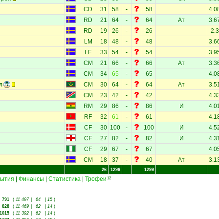
CD
31
58
-
58
4.0
RD
21
64
-
64
Ат
3.6
RD
19
26
-
26
2.3
LM
18
48
-
48
3.6
LF
33
54
-
54
3.9
CM
21
66
-
66
Ат
3.3
CM
34
65
-
65
4.0
л
CM
30
64
-
64
Ат
3.5
CM
23
42
-
42
4.3
RM
29
86
-
86
И
4.0
RF
32
61
-
61
4.1
CF
30
100
-
100
И
4.5
CF
27
82
-
82
И
4.3
CF
29
67
-
67
4.0
CM
18
37
-
40
Ат
3.1
26
1296
1299
ытия
|
Финансы
|
Статистика
|
Трофеи
12
791
(
11 497
|
64
|
15
)
828
(
11 469
|
62
|
14
)
1015
(
11 392
|
62
|
14
)