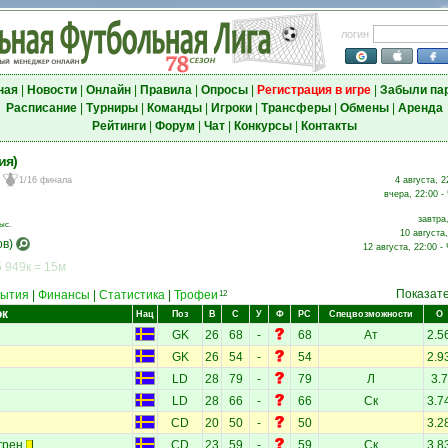
логин
ная
|
Новости
|
Онлайн
|
Правила
|
Опросы
|
Регистрация в игре
|
Забыли па
Расписание
|
Турниры
|
Команды
|
Игроки
|
Трансферы
|
Обмены
|
Аренда
Рейтинги
|
Форум
|
Чат
|
Конкурсы
|
Контакты
ия)
1/16 финала
4 августа, 2
вчера, 22:00 -
завтра
ыс.
10 августа
в)
12 августа, 22:00 -
 949к = 15м
Показат
ытия
|
Финансы
|
Статистика
|
Трофеи
12
ок
Нац
Поз
В
С
У
Ф
РС
Спецвозможности
О
GK
26
68
-
68
Ат
2.5
GK
26
54
-
54
2.9
LD
28
79
-
79
Л
3.7
LD
28
66
-
66
Ск
3.7
CD
20
50
-
50
3.2
грен
CD
23
59
-
59
Ск
3.8