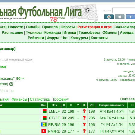
логин
ная
|
Новости
|
Онлайн
|
Правила
|
Опросы
|
Регистрация в игре
|
Забыли па
Расписание
|
Турниры
|
Команды
|
Игроки
|
Трансферы
|
Обмены
|
Аренда
Рейтинги
|
Форум
|
Чат
|
Конкурсы
|
Контакты
агаскар)
3 августа, 22:00 - Чемп
и
:
1-ый отборочный раунд
5 августа, 22
нюк
сегодня, 
завтра, 22:0
амасина",
90
тыс.
9 августа, 15:00 - Товарищес
отов)
28к = 1м
Показат
ытия
|
Финансы
|
Статистика
|
Трофеи
30
ок
Нац
Поз
В
С
У
Ф
РС
Спецвозможности
О
LM
/
LF
32
198
-
198
Ат4
Ка4
Г4
У4
4.8
CF
/
LF
30
205
-
205
Ат4
Г4
У4
Шт4
5.3
RF
/
RM
29
196
-
196
Г4
У4
Ат4
Л4
5.3
RM
/
RD
28
177
-
177
Г4
Л4
От4
Ат4
4.8