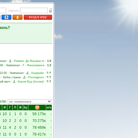
пароль
вход в игру
роль?
ионат - Д -
Реквинс Де Махавасте
-
1:0
:00 - Чемпионат - Г -
Фаналаманга
-
1:2
22:00 - Чемпионат - Д -
Анцирабе
-
?:?
0 - Кубок страны - Д -
Рохондрохо
-
?:?
кий матч - Д -
Борэм Вуд (Англия)
-
?:?
ели:
И
Г
П
Ж
Кр
и/о
4
10
1
1
0
0
58 175к
-
10
2
2
0
0
70 275к
-
3
11
4
2
0
0
78 469к
-
2
11
0
0
1
0
78 417к
-