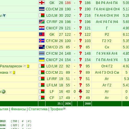
GK
28
186
-
186
В4
Р4
Ат4
П4
5.0
CD
/
CM
28
190
-
190
Г4
Ат4
Шт4
От4
5.1
ы
LD
/
LM
30
202
-
216
Г4
Ат4
От4
Уг4
5.2
CF
/
RF
28
196
-
196
Ат4
У4
Г4
Уг4
5.6
CM
/
CF
29
121
-
121
Г
4.9
GK
27
122
-
122
Р2
6.1
CF
/
CM
26
100
-
103
Г2
У2
5.3
CM
/
CD
25
85
-
85
Ск
5.3
CF
/
CM
24
148
-
148
Г4
У4
К4
Ат4
4.8
CM
/
CF
24
154
-
154
Г4
П4
Ат4
У4
5.3
 Ралаларисон
LD
/
LM
22
92
-
95
От4
Г2
4.9
нана
CD
/
CM
21
89
-
89
Ат4
Г3
От3
См
5
LF
/
RF
19
51
-
51
Ат
5.3
LF
/
LM
18
55
-
55
Ат
Г2
5.4
а
LF
16
40
0
32
Ат
0
CF
17
49
-
49
Ат
0
25.1
2656
2668
ытия
|
Финансы
|
Статистика
|
Трофеи
30
2813
(
558
|
4
|
4
)
3244
(
320
|
2
|
2
)