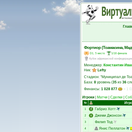
Глав
Фортиор (Тоамасина, Мад
D1, 5 место
1/16 финала
Кубок африканской конфедераци
Менеджер:
Константин Ива
Ник:
Lefty
Стадион: "Муниципал де То
База:
8
уровень (
35
из
36
сл
Финансы:
1 028 877
= 1 0
Игроки
|
Матчи
|
Сделки
|
Соб
Игр
№
Габрио Хотт
1
Джеми Джонсон
2
Филип Тод
3
Янис Пеллатон
4