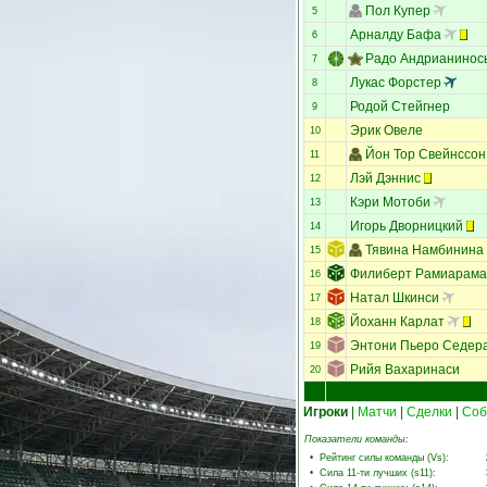
Пол Кyпер
5
Арналду Бафа
6
Радо Андрианинос
7
Лукас Форстер
8
Родой Стейгнер
9
Эрик Овеле
10
Йон Тор Свейнссон
11
Лэй Дэннис
12
Кэри Мотоби
13
Игорь Дворницкий
14
Тявина Намбинина
15
Филиберт Рамиарама
16
Натал Шкинси
17
Йоханн Карлат
18
Энтони Пьеро Седер
19
Рийя Вахаринаси
20
Игроки
|
Матчи
|
Сделки
|
Соб
Показатели команды:
•
Рейтинг силы команды (Vs)
:
•
Сила 11-ти лучших (s11)
: