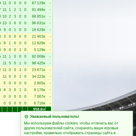
9
11
0
0
0
0
87 129к
-
7
11
1
2
1
0
91 494к
-
8
10
2
3
0
0
68 851к
-
9
10
3
6
0
0
96 631к
-
9
9
0
1
0
0
16 628к
-
3
3
0
0
0
0
21 403к
-
5
8
1
0
0
0
12 829к
-
3
9
0
0
1
0
5 129к
-
5
11
1
0
0
0
92 008к
-
11
5
0
1
0
98 425к
-
2
11
0
0
1
0
23 671к
-
11
0
0
1
0
34 223к
-
5
0
0
0
0
2 905к
-
3
8
3
0
1
0
8 176к
-
0
0
0
0
0
7 007к
-
0
0
0
0
0
6 716к
-
958.6
м
Уважаемый пользователь!
Мы используем файлы cookies, чтобы отличать вас от
других пользователей сайта, сохранять ваши игровые
настройки, правильно отображать страницы сайта в