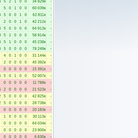
4
5
2
1
0
0
34 829к
-
5
0
1
0
0
60 039к
-
4
5
0
0
1
0
62 811к
-
2
0
0
1
0
42 212к
-
4
5
0
0
0
0
64 913к
-
8
5
1
0
0
0
58 914к
-
4
5
1
0
0
0
45 238к
-
4
5
0
0
0
0
78 249к
-
4
0
1
0
0
31 144к
-
2
0
0
0
0
45 392к
-
0
0
0
0
0
15 391к
-
6
5
0
1
0
0
52 007к
-
0
0
0
0
0
11 788к
-
5
2
0
0
0
0
21 523к
-
2
5
0
0
0
0
42 825к
-
2
5
0
0
0
0
28 738к
-
0
0
0
0
0
20 183к
-
1
0
0
0
0
30 113к
-
0
0
0
0
0
64 034к
-
0
0
0
0
0
23 900к
-
0
0
0
0
0
6 630к
-