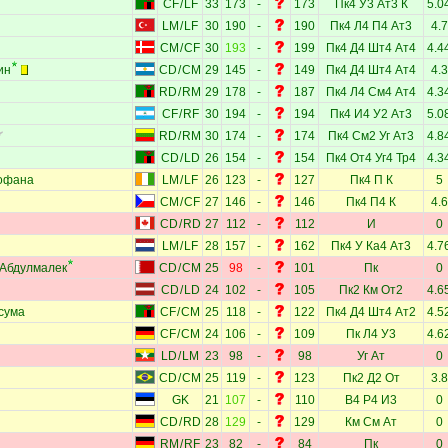
CF
/
LF
33
173
-
173
Пк4
У3
Ат3
К
5.0
LM
/
LF
30
190
-
190
Пк4
Л4
П4
Ат3
4.7
CM
/
CF
30
193
-
199
Пк4
Д4
Шт4
Ат4
4.4
ин
CD
/
CM
29
145
-
149
Пк4
Д4
Шт4
Ат4
4.3
RD
/
RM
29
178
-
187
Пк4
Л4
См4
Ат4
4.3
CF
/
RF
30
194
-
194
Пк4
И4
У2
Ат3
5.0
RD
/
RM
30
174
-
174
Пк4
См2
Уг
Ат3
4.8
CD
/
LD
26
154
-
154
Пк4
От4
Уг4
Тр4
4.3
офана
LM
/
LF
26
123
-
127
Пк4
П
К
5
CM
/
CF
27
146
-
146
Пк4
П4
К
4.6
CD
/
RD
27
112
-
112
И
0
LM
/
LF
28
157
-
162
Пк4
У
Ка4
Ат3
4.7
Абдулмалек
CD
/
CM
25
98
-
101
Пк
0
CD
/
LD
24
102
-
105
Пк2
Км
От2
4.6
сума
CF
/
CM
25
118
-
122
Пк4
Д4
Шт4
Ат2
4.5
CF
/
CM
24
106
-
109
Пк
Л4
У3
4.6
LD
/
LM
23
98
-
98
Уг
Ат
0
CD
/
CM
25
119
-
123
Пк2
Д2
От
3.8
GK
21
107
-
110
В4
Р4
И3
0
CD
/
RD
28
129
-
129
Км
См
Ат
0
RM
/
RF
23
82
-
84
Пк
0