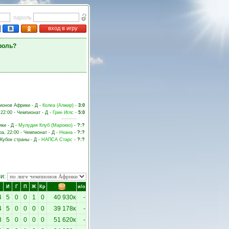
пароль
вход в игру
роль?
пионов Африки - Д -
Колеа (Алжир)
-
3:0
 22:00 - Чемпионат - Д -
Грин Иглс
-
5:0
ки - Д -
Мулудия Клуб (Марокко)
-
?:?
ра, 22:00 - Чемпионат - Д -
Нкана
-
?:?
 Кубок страны - Д -
НАПСА Cтарс
-
?:?
ли:
И
Г
П
Ж
Кр
и/о
4
5
0
0
1
0
40 930к
-
4
5
0
0
0
0
39 178к
-
8
5
0
0
0
0
51 620к
-