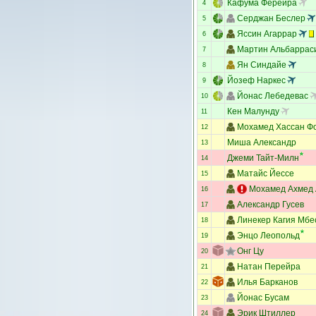
Кафума Ферейра
4
Серджан Беслер
5
Яссин Агаррар
6
Мартин Альбаррас
7
Ян Синдайе
8
Йозеф Наркес
9
Йонас Лебедевас
10
Кен Малунду
11
Мохамед Хассан Ф
12
Миша Александр
13
Джеми Тайт-Милн
14
Матайс Йессе
15
Мохамед Ахмед 
16
Александр Гусев
17
Линекер Кагия Мбе
18
Энцо Леопольд
19
Онг Цу
20
Натан Перейра
21
Илья Барканов
22
Йонас Бусам
23
Эрик Штиллер
24