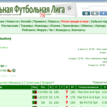
логин
ная
|
Новости
|
Онлайн
|
Правила
|
Опросы
|
Регистрация в игре
|
Забыли па
Расписание
|
Турниры
|
Команды
|
Игроки
|
Трансферы
|
Обмены
|
Аренда
Рейтинги
|
Форум
|
Чат
|
Конкурсы
|
Контакты
Замбия)
 3 место
4 августа, 22:00 - Лига чем
вчера,
сегодня, 22:00 - Лига чемпионов Афри
завт
8 августа, 22:00 -
,
90
тыс.
отов)
 586к = 25м
Показате
ытия
|
Финансы
|
Статистика
|
Трофеи
41
ок
Нац
Поз
В
С
У
Ф
РС
Спецвозможности
О
CD
/
RD
34
180
-
180
Пк4
От4
Ат4
Тр4
4.0
LD
/
CD
33
179
-
179
Пк4
От4
Ат4
Ка4
4.1
GK
31
183
-
183
В4
Р4
П4
Тр4
4.4