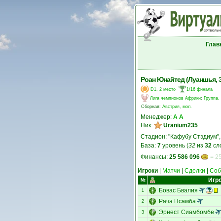
Глав
Роан Юнайтед (Луаншья, 
D1, 2 место
1/16 финала
Лига чемпионов Африки
:
Группа,
Сборная:
Австрия, мол.
Менеджер:
А А
Ник:
Uranium235
Стадион: "Кафубу Стэдиум"
База:
7
уровень (
32
из
32
сл
Финансы:
25 586 096
= 25
Игроки
|
Матчи
|
Сделки
|
Соб
Игр
№
Бовас Бвалия
1
Рача Нсамба
2
Эрнест Сиамбомбе
3