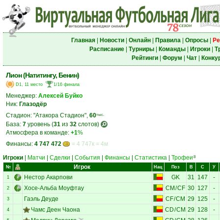
Главная
|
Новости
|
Онлайн
|
Правила
|
Опросы
|
Ре
Расписание
|
Турниры
|
Команды
|
Игроки
|
Т
Рейтинги
|
Форум
|
Чат
|
Конку
Лион (Натитингу, Бенин)
D1, 11 место
1/16 финала
Менеджер:
Алексей Буйко
Ник:
Глазодёр
Стадион: "Атакора Стадион",
60
тыс.
База:
7
уровень (
31
из
32
слотов)
Атмосфера в команде:
+1
%
Финансы:
4 747 472
= 4 747к = 4м
Игроки
|
Матчи
|
Сделки
|
События
|
Финансы
|
Статистика
|
Трофеи
8
Игрок
№
Нац
Поз
В
С
У
Нестор Акарпови
GK
31
147
-
1
Хосе-Альба Моуфтау
CM
/
CF
30
127
-
2
Гаэль Деуде
CF
/
CM
29
125
-
3
Чамс Деен Чаона
CD
/
CM
29
128
-
4