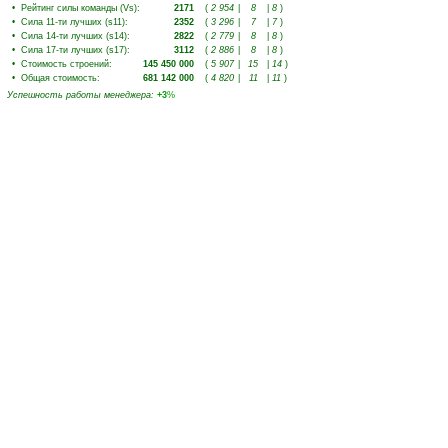
•
Рейтинг силы команды (Vs)
:
2171
(
2 954
|
8
|
8
)
•
Сила 11-ти лучших (s11)
:
2352
(
3 296
|
7
|
7
)
•
Сила 14-ти лучших (s14)
:
2822
(
2 779
|
8
|
8
)
•
Сила 17-ти лучших (s17)
:
3112
(
2 886
|
8
|
8
)
•
Стоимость строений
:
145 450 000
(
5 907
|
15
|
14
)
•
Общая стоимость
:
681 142 000
(
4 820
|
11
|
11
)
Успешность работы менеджера
:
+3
%