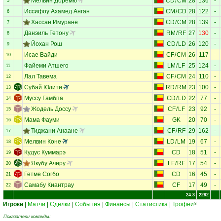
Мелвин Доремю
CD
/
CM
28
136
-
5
Иссифоу Ахамед Анган
CM
/
CD
28
122
-
6
Хассан Имуране
CD
/
CM
28
139
-
7
Данэиль Гетону
RM
/
RF
27
130
-
8
Йохан Рош
CD
/
LD
26
120
-
9
Исае Вайди
CF
/
CM
26
117
-
10
Файеми Атшего
LM
/
LF
25
124
-
11
Лал Тавема
CF
/
CM
24
110
-
12
Субай Юлити
RD
/
RM
23
100
-
13
Муссу Гамбпа
CD
/
LD
22
77
-
14
Жодель Доссу
CF
/
LF
23
92
-
15
Мама Фауми
GK
20
70
-
16
Тиджани Анаане
CF
/
RF
29
162
-
17
Мелвин Коне
LD
/
LM
19
67
-
18
Кудус Куммарэ
CD
18
51
-
19
Якубу Ачиру
LF
/
RF
17
54
-
20
Гетме Согбо
CD
16
45
-
21
Самабу Киантрау
CF
17
49
-
22
24.3
2292
Игроки
|
Матчи
|
Сделки
|
События
|
Финансы
|
Статистика
|
Трофеи
8
Показатели команды: