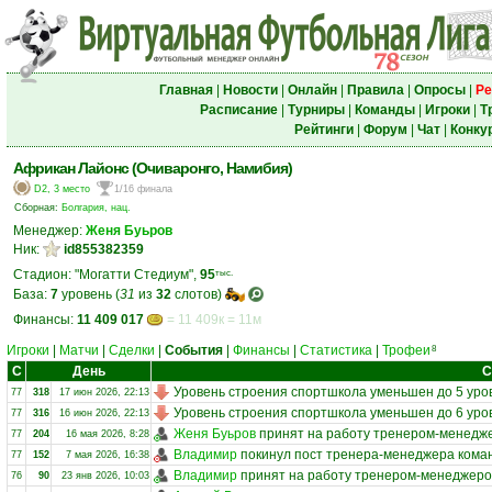
Главная
|
Новости
|
Онлайн
|
Правила
|
Опросы
|
Ре
Расписание
|
Турниры
|
Команды
|
Игроки
|
Т
Рейтинги
|
Форум
|
Чат
|
Конку
Африкан Лайонс (Очиваронго, Намибия)
D2, 3 место
1/16 финала
Сборная:
Болгария, нац.
Менеджер:
Женя Буьров
Ник:
id855382359
Стадион: "Могатти Стедиум",
95
тыс.
База:
7
уровень (
31
из
32
слотов)
Финансы:
11 409 017
= 11 409к = 11м
Игроки
|
Матчи
|
Сделки
|
События
|
Финансы
|
Статистика
|
Трофеи
8
С
День
С
Уровень строения спортшкола уменьшен до 5 уро
77
318
17 июн 2026, 22:13
Уровень строения спортшкола уменьшен до 6 уро
77
316
16 июн 2026, 22:13
Женя Буьров
принят на работу тренером-менедж
77
204
16 мая 2026, 8:28
Владимир
покинул пост тренера-менеджера ком
77
152
7 мая 2026, 16:38
Владимир
принят на работу тренером-менеджеро
76
90
23 янв 2026, 10:03