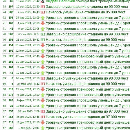
Андрей Васильев
покинул пост тренера-менедже
76
65
18 янв 2026, 21:42
Завершено уменьшение стадиона до 95 000 мест
74
297
10 сен 2025, 22:40
Началось уменьшение стадиона до 95 000 мест
74
282
7 сен 2025, 16:43
Уровень строения спортшкола увеличен до 7 уров
72
353
25 мар 2025, 22:09
Уровень строения спортшкола уменьшен до 6 уро
71
163
1 ноя 2024, 22:08
Уровень строения спортшкола увеличен до 7 уров
71
42
9 окт 2024, 22:08
Завершено расширение стадиона до 99 000 мест
70
360
22 сен 2024, 0:27
Началось расширение стадиона до 99 000 мест
70
358
21 сен 2024, 19:32
Уровень строения спортшкола уменьшен до 6 уро
70
154
31 июл 2024, 22:13
Уровень строения спортшкола увеличен до 7 уров
70
101
22 июл 2024, 22:19
Уровень строения тренировочный центр уменьшен
69
322
12 июн 2024, 22:40
Уровень строения тренировочный центр увеличен
69
281
31 мая 2024, 22:10
Уровень строения спортшкола уменьшен до 6 уро
69
164
3 мая 2024, 22:10
Уровень строения спортшкола увеличен до 7 уров
69
43
10 апр 2024, 22:09
Завершено уменьшение стадиона до 90 000 мест
69
6
26 мар 2024, 22:10
Началось уменьшение стадиона до 90 000 мест
69
5
24 мар 2024, 8:42
Уровень строения тренировочный центр уменьшен
68
313
15 мар 2024, 22:15
Уровень строения тренировочный центр увеличен
68
272
6 мар 2024, 22:10
Уровень строения спортшкола уменьшен до 6 уро
68
167
9 фев 2024, 22:10
Уровень строения спортшкола увеличен до 7 уров
68
31
12 янв 2024, 22:06
Завершено уменьшение стадиона до 97 000 мест
67
357
26 дек 2023, 2:09
Началось уменьшение стадиона до 97 000 мест
67
355
25 дек 2023, 12:46
Уровень строения тренировочный центр уменьшен
67
319
12 дек 2023, 22:10
Уровень строения тренировочный центр увеличен
67
282
1 дек 2023, 22:11