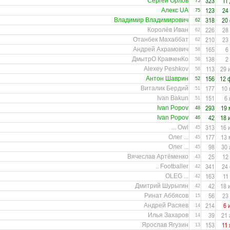
323
11
Сергей Орлов
75
123
24
Алекc UA
75
318
20
Владимир Владимирович
62
226
28
Королёв Иван
62
210
23
Отанбек Махаббат
62
165
6
Андрей Ахрамович
58
138
2
ДмытрО КравченКо
58
113
29 
Alexey Peshkov
58
156
12 
Антон Шаврин
52
177
10 
Виталик Бердий
51
151
6 
Ivan Bakun
51
293
19 
Ivan Popov
48
42
18 
Ivan Popov
46
313
16 
... Owl
45
177
13 
Олег ...
45
98
30 
Олег ...
45
25
12
Вячеслав Артёменко
43
341
24
.. Footballer
42
163
11
OLEG ...
42
42
18 
Дмитрий Шурыгин
42
56
23
Ринат Аббясов
15
214
6 
Андрей Расяев
14
39
21 
Илья Захаров
14
153
11
Ярослав Ягузин
13