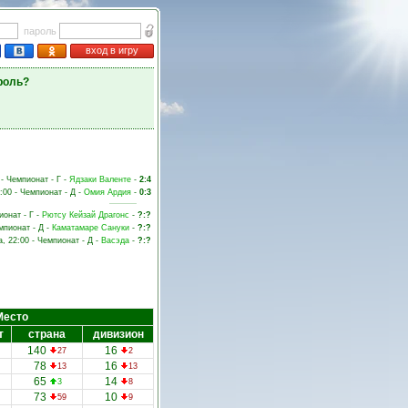
пароль
вход в игру
роль?
 - Чемпионат - Г -
Ядзаки Валенте
-
2:4
2:00 - Чемпионат - Д -
Омия Ардия
-
0:3
ионат - Г -
Рютсу Кейзай Драгонс
-
?:?
емпионат - Д -
Каматамаре Сануки
-
?:?
а, 22:00 - Чемпионат - Д -
Васэда
-
?:?
Место
т
страна
дивизион
140
16
27
2
78
16
13
13
65
14
3
8
73
10
59
9