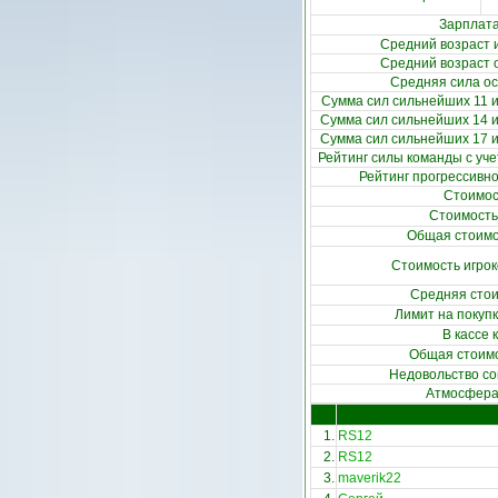
Зарплата
Средний возраст и
Средний возраст 
Средняя сила ос
Сумма сил сильнейших 11 иг
Сумма сил сильнейших 14 иг
Сумма сил сильнейших 17 иг
Рейтинг силы команды с уч
Рейтинг прогрессивн
Стоимос
Стоимость
Общая стоимо
Стоимость игрок
Средняя стои
Лимит на покупк
В кассе
Общая стоим
Недовольство со
Атмосфера 
1.
RS12
2.
RS12
3.
maverik22