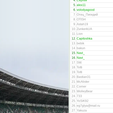
4.
Сергей
5.
alex11
6.
volodyagood
7.
Отец_Пигидий
8.
OTISH
9.
Astah19
10.
ZunkerkUA
11.
Lion
12.
Capitoshka
13.
bebik
14.
bakun
15.
Navi_
16.
Navi_
17.
SW.
18.
Totti
19.
Totti
20.
Bastian31
21.
McAlister
22.
Corner
23.
WolleyBear
24.
733
25.
YoSiK92
26.
eg7glya@mail.ru
27.
Yakuza