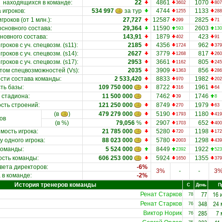
находящихся в команде
:
22
4861
1070
3602
807
 игроков
:
534 997
за тур
4744
1133
1255
288
гроков (от 1 млн.)
:
27,727
12587
2825
299
71
основного состава
:
29,364
11590
2603
593
130
новного состава
:
143,91
1879
423
402
91
роков с уч. спецвозм. (s11)
:
2185
4356
962
1724
379
роков с уч. спецвозм. (s14)
:
2627
3779
817
1268
260
роков с уч. спецвозм. (s17)
:
2953
3661
805
1162
245
етом спецвозможностей (Vs)
:
2035
3909
856
1363
286
ости состава команды
:
2 533,420
8833
1982
970
202
ть базы
:
109 750 000
8722
1961
316
64
 стадиона
:
11 500 000
7462
1746
39
8
сть строений
:
121 250 000
8749
1979
270
63
(в
)
479 279 000
5190
1180
1793
419
ов
(в %)
79,056
%
2907
652
1703
400
мость игрока
:
21 785 000
5280
1198
720
172
у одного игрока
:
88 023 000
5780
1298
2003
439
 команды
:
5 524 000
8449
1922
2392
523
ость команды
:
606 253 000
5924
1355
1650
379
вета директоров:
-6%
3%
-
-
3
в команде:
-2%
История тренеров команды
С
День
П
77
16 
Ренат Старков
78
348
24 
Ренат Старков
76
285
7 
Виктор Норик
76