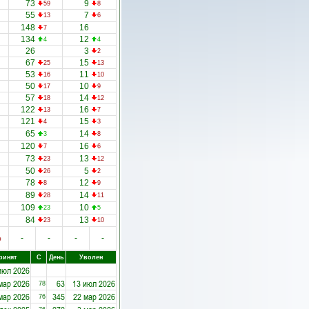
73
9
59
8
55
7
13
6
148
16
7
134
12
4
4
26
3
2
67
15
25
13
53
11
16
10
50
10
17
9
57
14
18
12
122
16
13
7
121
15
4
3
65
14
3
8
120
16
7
6
73
13
23
12
50
5
26
2
78
12
8
9
89
14
28
11
109
10
23
5
84
13
23
10
%
-
-
-
-
ринят
С
День
Уволен
июл 2026
мар 2026
63
13 июл 2026
78
мар 2026
345
22 мар 2026
76