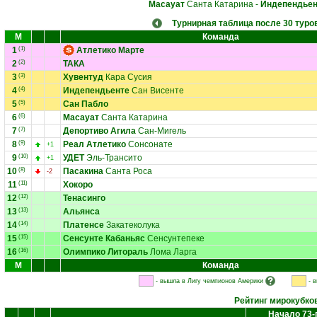
Масауат
Санта Катарина
-
Индепендьен
Турнирная таблица после 30 туро
М
Команда
1
(1)
Атлетико Марте
2
(2)
ТАКА
3
(3)
Хувентуд
Кара Сусия
4
(4)
Индепендьенте
Сан Висенте
5
(5)
Сан Пабло
6
(6)
Масауат
Санта Катарина
7
(7)
Депортиво Агила
Сан-Мигель
8
(9)
Реал Атлетико
Сонсонате
+1
9
(10)
УДЕТ
Эль-Трансито
+1
10
(8)
Пасакина
Санта Роса
-2
11
(11)
Хокоро
12
(12)
Тенасинго
13
(13)
Альянса
14
(14)
Платенсе
Закатеколука
15
(15)
Сенсунте Кабаньяс
Сенсунтепеке
16
(16)
Олимпико Литораль
Лома Ларга
М
Команда
- вышла в Лигу чемпионов Америки
- 
Рейтинг мирокубко
Начало 73-