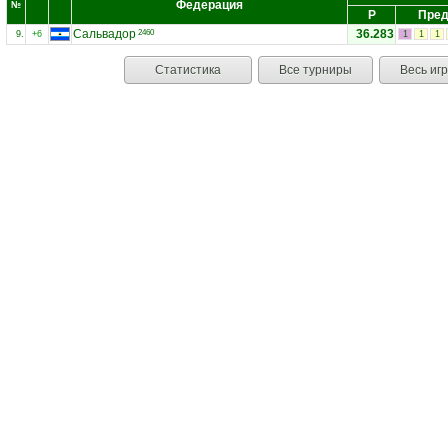
Федерация
№
Р
Пред
Сальвадор
36.283
2460
9.
+6
1
1
1
Статистика
Все турниры
Весь иг