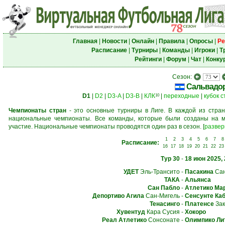
Главная
|
Новости
|
Онлайн
|
Правила
|
Опросы
|
Ре
Расписание
|
Турниры
|
Команды
|
Игроки
|
Т
Рейтинги
|
Форум
|
Чат
|
Конку
Сезон:
Сальвадо
D1
|
D2
|
D3-A
|
D3-B
|
КЛК
|
переходные
|
кубок 
10
Чемпионаты стран
- это основные турниры в Лиге. В каждой из стран
национальные чемпионаты. Все команды, которые были созданы на м
участие. Национальные чемпионаты проводятся один раз в сезон.
[
развер
1
2
3
4
5
6
7
8
Расписание:
16
17
18
19
20
21
22
23
Тур 30
-
18 июн 2025, 
УДЕТ
Эль-Трансито
-
Пасакина
Сан
ТАКА
-
Альянса
Сан Пабло
-
Атлетико Ма
Депортиво Агила
Сан-Мигель
-
Сенсунте Ка
Тенасинго
-
Платенсе
Зак
Хувентуд
Кара Сусия
-
Хокоро
Реал Атлетико
Сонсонате
-
Олимпико Ли