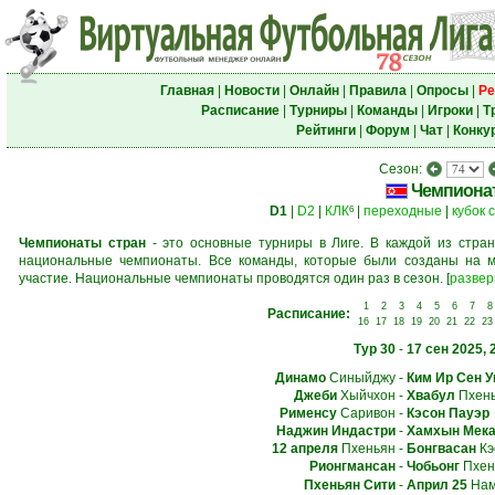
Главная
|
Новости
|
Онлайн
|
Правила
|
Опросы
|
Ре
Расписание
|
Турниры
|
Команды
|
Игроки
|
Т
Рейтинги
|
Форум
|
Чат
|
Конку
Сезон:
Чемпиона
D1
|
D2
|
КЛК
|
переходные
|
кубок 
6
Чемпионаты стран
- это основные турниры в Лиге. В каждой из стран
национальные чемпионаты. Все команды, которые были созданы на м
участие. Национальные чемпионаты проводятся один раз в сезон.
[
развер
1
2
3
4
5
6
7
8
Расписание:
16
17
18
19
20
21
22
23
Тур 30
-
17 сен 2025, 
Динамо
Синыйджу
-
Ким Ир Сен У
Джеби
Хыйчхон
-
Хвабул
Пхен
Рименсу
Саривон
-
Кэсон Пауэр
Наджин Индастри
-
Хамхын Мека
12 апреля
Пхеньян
-
Бонгвасан
Кэ
Рионгмансан
-
Чобьонг
Пхен
Пхеньян Сити
-
Април 25
Нам