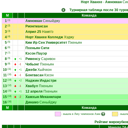
Норт Хванхе
-
Амноккан
Си
Турнирная таблица после 30 туро
М
Команда
1
(1)
Амноккан
Синыйджу
2
(2)
Рионгмансан
3
(3)
Април 25
Намп'о
4
(4)
Норт Хванхе Колледж
Хэджу
5
(5)
Ким Ир Сен Университет
Пхеньян
6
(6)
Пхеньян Сити
7
(7)
Кэсон Пауэр
8
(9)
Рименсу
Саривон
+1
9
(8)
Чобьонг
Пхеньян
-1
10
(11)
Джеби
Хыйчхон
+1
11
(10)
Бонгвасан
Кэсон
-1
12
(14)
Наджин Индастри
+2
13
(12)
Хвабул
Пхеньян
-1
14
(15)
12 апреля
Пхеньян
+1
15
(13)
Хамхын Меканилари
-2
16
(16)
Динамо
Синыйджу
М
Команда
- вышла в Лигу чемпионов Азии
- вышла
Рейтинг мирокубко
Начало 74-