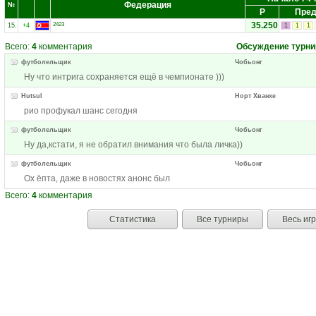
Федерация
№
Р
Пред
35.250
2423
15.
+4
1
1
1
Всего:
4
комментария
Обсуждение турни
футболельщик
Чобьонг
Ну что интрига сохраняется ещё в чемпионате )))
Hutsul
Норт Хванхе
рио профукал шанс сегодня
футболельщик
Чобьонг
Ну да,кстати, я не обратил внимания что была личка))
футболельщик
Чобьонг
Ох ёпта, даже в новостях анонс был
Всего:
4
комментария
Статистика
Все турниры
Весь иг