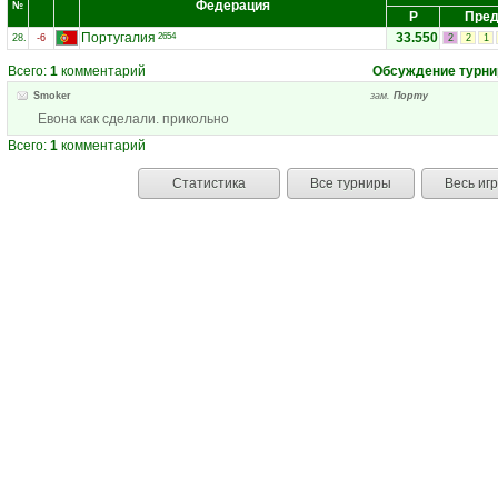
Федерация
№
Р
Пред
Португалия
33.550
2654
28.
-6
2
2
1
Всего:
1
комментарий
Обсуждение турни
Smoker
зам.
Порту
Евона как сделали. прикольно
Всего:
1
комментарий
Статистика
Все турниры
Весь иг