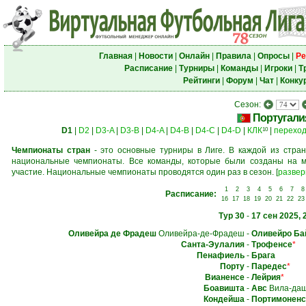
Главная
|
Новости
|
Онлайн
|
Правила
|
Опросы
|
Ре
Расписание
|
Турниры
|
Команды
|
Игроки
|
Т
Рейтинги
|
Форум
|
Чат
|
Конку
Сезон:
Португали
D1
|
D2
|
D3-A
|
D3-B
|
D4-A
|
D4-B
|
D4-C
|
D4-D
|
КЛК
|
перехо
10
Чемпионаты стран
- это основные турниры в Лиге. В каждой из стран
национальные чемпионаты. Все команды, которые были созданы на м
участие. Национальные чемпионаты проводятся один раз в сезон.
[
развер
1
2
3
4
5
6
7
8
Расписание:
16
17
18
19
20
21
22
23
Тур 30
-
17 сен 2025, 
Оливейра де Фрадеш
Оливейра-де-Фрадеш
-
Оливейро Ба
Санта-Эулалия
-
Трофенсе
*
Пенафиель
-
Брага
Порту
-
Паредес
*
Вианенсе
-
Лейрия
*
Боавишта
-
Авс
Вила-да
Кондейша
-
Портимоненс