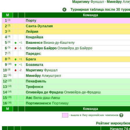
Маритиму
Фуншал
-
Минейру
Алж
Турнирная таблица после 30 туро
М
Команда
1
(1)
Порту
2
(2)
Санта-Эулалия
3
(3)
Лейрия
4
(4)
Кондейша
5
(6)
Вианенсе
Виана-ду-Каштелу
+1
6
(5)
Оливейро Байрро
Оливейра до Байрро
-1
7
(7)
Паредес
8
(9)
Брага
+1
9
(10)
Боавишта
+1
10
(8)
Маритиму
Фуншал
-2
11
(11)
Минейру
Алжуштрел
12
(12)
Пенафиель
13
(13)
Трофенсе
14
(14)
Оливейра де Фрадеш
Оливейра-де-Фрадеш
15
(15)
Авс
Вила-даш-Авеш
16
(16)
Портимоненсе
Портимау
М
Команда
- вышла в Лигу европейских чемпионов
Рейтинг мирокубко
Начало 74-