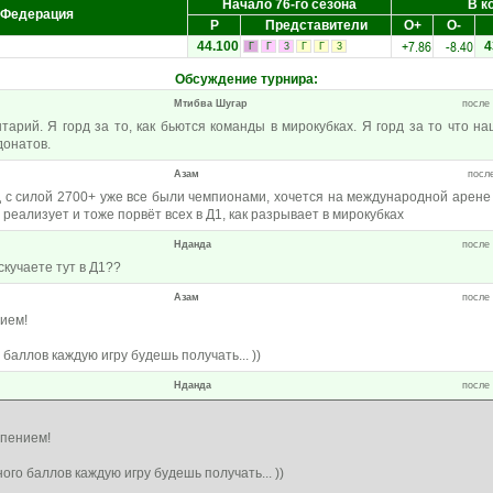
Начало 76-го сезона
В к
Федерация
Р
Представители
О+
О-
+7.86
-8.40
44.100
4
Г
Г
3
Г
Г
3
Обсуждение турнира
:
Мтибва Шугар
после 
арий. Я горд за то, как бьются команды в мирокубках. Я горд за то что н
донатов.
Азам
после
д с силой 2700+ уже все были чемпионами, хочется на международной арене
реализует и тоже порвёт всех в Д1, как разрывает в мирокубках
Нданда
после 
 скучаете тут в Д1??
Азам
после 
нием!
баллов каждую игру будешь получать... ))
Нданда
после 
рпением!
ого баллов каждую игру будешь получать... ))