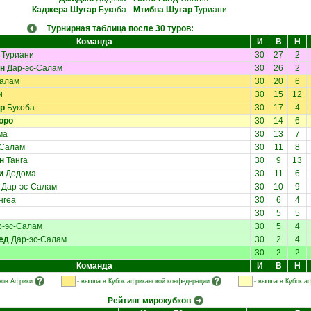
Каджера Шугар
Букоба
-
Мтибва Шугар
Туриани
Турнирная таблица после 30 туров:
Команда
И
В
Н
Туриани
30
27
2
н
Дар-эс-Салам
30
26
2
Салам
30
20
6
и
30
15
12
р
Букоба
30
17
4
оро
30
14
6
ма
30
13
7
-Салам
30
11
8
н
Танга
30
9
13
и
Додома
30
11
6
Дар-эс-Салам
30
10
9
нгеа
30
6
4
30
5
5
-эс-Салам
30
5
4
ед
Дар-эс-Салам
30
2
4
30
2
2
Команда
И
В
Н
нов Африки
- вышла в Кубок африканской конфедерации
- вышла в Кубок а
Рейтинг мирокубков