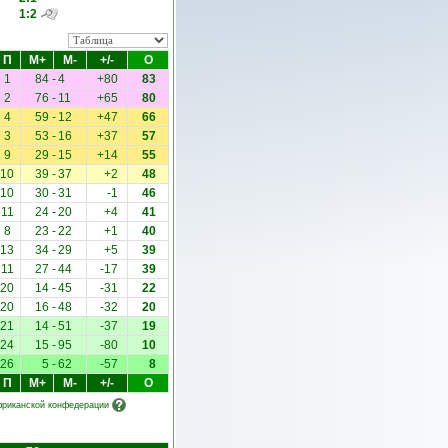
1:2
П
М+
М-
+/-
О
1
84
-
4
+80
83
2
76
-
11
+65
80
4
59
-
12
+47
66
3
53
-
16
+37
57
9
29
-
15
+14
55
10
39
-
37
+2
48
10
30
-
31
-1
46
11
24
-
20
+4
41
8
23
-
22
+1
40
13
34
-
29
+5
39
11
27
-
44
-17
39
20
14
-
45
-31
22
20
16
-
48
-32
20
21
14
-
51
-37
19
24
15
-
95
-80
10
26
5
-
62
-57
8
П
М+
М-
+/-
О
фриканской конфедерации