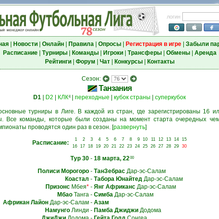
логин
ная
|
Новости
|
Онлайн
|
Правила
|
Опросы
|
Регистрация в игре
|
Забыли па
Расписание
|
Турниры
|
Команды
|
Игроки
|
Трансферы
|
Обмены
|
Аренда
Рейтинги
|
Форум
|
Чат
|
Конкурсы
|
Контакты
Сезон:
Танзания
D1
|
D2
|
КЛК
|
переходные
|
кубок страны
|
суперкубок
4
основные турниры в Лиге. В каждой из стран, где зарегистрированы 16 ил
. Все команды, которые были созданы на момент старта очередных чем
мпионаты проводятся один раз в сезон.
[
развернуть
]
1
2
3
4
5
6
7
8
9
10
11
12
13
14
15
Расписание:
16
17
18
19
20
21
22
23
24
25
26
27
28
29
30
Тур 30
-
18 марта, 22
00
Полиси Морогоро
-
ТанЗебрас
Дар-эс-Салам
Коастал
-
Табора Юнайтед
Дар-эс-Салам
Призонс
Мбея
*
-
Янг Африканс
Дар-эс-Салам
Мбао
Танга
-
Симба
Дар-эс-Салам
Африкан Лайон
Дар-эс-Салам
-
Азам
Намунго
Линди
-
Памба Джиджи
Додома
ДжиДжи
Додома
-
Гейта Голд
Сонгеа