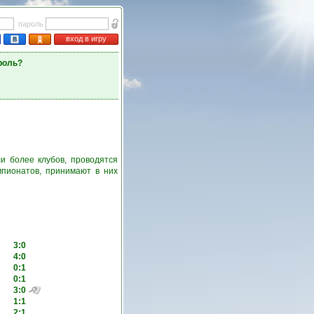
пароль
вход в игру
роль?
и более клубов, проводятся
пионатов, принимают в них
3:0
4:0
0:1
0:1
3:0
1:1
2:1