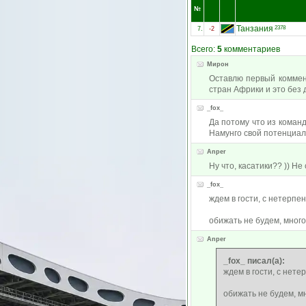
№
Танзания
2378
7.
-2
Всего:
5
комментариев
Мирон
Оставлю первый коммент
стран Африки и это без 
_fox_
Да потому что из коман
Намунго свой потенциал 
Anper
Ну что, касатики?? )) Не
_fox_
ждем в гости, с нетерпе
обижать не будем, много 
Anper
_fox_ писал(а):
ждем в гости, с нете
обижать не будем, мн