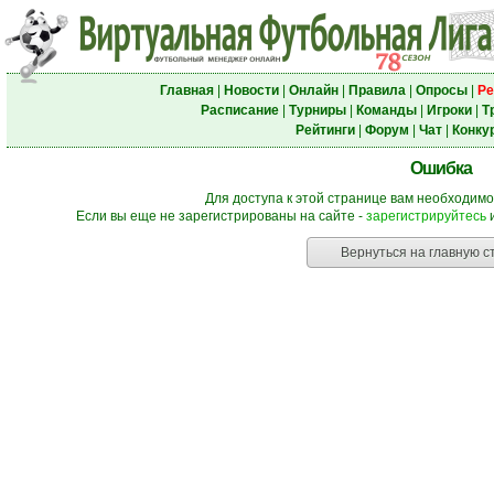
Главная
|
Новости
|
Онлайн
|
Правила
|
Опросы
|
Ре
Расписание
|
Турниры
|
Команды
|
Игроки
|
Т
Рейтинги
|
Форум
|
Чат
|
Конку
Ошибка
Для доступа к этой странице вам необходимо
Если вы еще не зарегистрированы на сайте -
зарегистрируйтесь
и
Вернуться на главную с