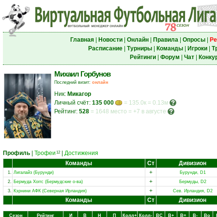
Главная
|
Новости
|
Онлайн
|
Правила
|
Опросы
|
Ре
Расписание
|
Турниры
|
Команды
|
Игроки
|
Т
Рейтинги
|
Форум
|
Чат
|
Конку
Михаил Горбунов
Последний визит:
онлайн
Ник:
Микагор
Личный счёт:
135 000
= 135.0к = 0.13м
Рейтинг:
528
=
1648 место
=
+7 в августе
Профиль
|
Трофеи
|
Достижения
12
Команды
Ст
Дивизион
+
1.
Лигалайз (Бурунди)
Бурунди, D1
+
2.
Бермуда Хоггс (Бермудские о-ва)
Бермуды, D2
+
3.
Кэрнини АФК (Северная Ирландия)
Сев. Ирландия, D2
Команды
Ст
Дивизион
Сезон
Рейтинг
И
В
Н
П
Колл+
Колл-
ВC
В+
В=
В-
Вo