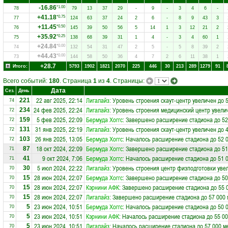
-16.86
*1.00
78
79
13
37
29
-
9
-
3
4
6
-
+41.18
*0.75
77
124
63
37
24
2
6
-
8
9
43
3
+11.45
*0.50
76
145
39
50
56
5
14
1
3
12
21
2
+35.92
*0.25
75
138
68
39
31
1
4
-
3
4
60
1
+24.84
*0.00
74
132
54
31
47
2
5
-
5
8
39
2
+44.43
*0.00
73
144
58
50
36
4
7
2
6
11
38
1
+28.7
Итого:
5793
1902
1821
2070
225
446
30
213
289
1279
91
Всего событий:
180
. Страница
1
из
4
. Страницы:
Дата
Сез.
День
22 авг 2025, 22:14
Лигалайз
: Уровень строения скаут-центр увеличен до 
221
74
24 фев 2025, 22:24
Лигалайз
: Уровень строения медицинский центр увели
234
72
5 фев 2025, 22:09
Бермуда Хоггс
: Завершено расширение стадиона до 52
159
72
31 янв 2025, 22:19
Лигалайз
: Уровень строения скаут-центр увеличен до 
131
72
26 янв 2025, 13:05
Бермуда Хоггс
: Началось расширение стадиона до 52 
103
72
18 окт 2024, 22:09
Бермуда Хоггс
: Завершено расширение стадиона до 51
87
71
9 окт 2024, 7:06
Бермуда Хоггс
: Началось расширение стадиона до 51 
41
71
5 июл 2024, 22:22
Лигалайз
: Уровень строения центр физподготовки уве
30
70
28 июн 2024, 22:07
Бермуда Хоггс
: Завершено расширение стадиона до 50
15
70
28 июн 2024, 22:07
Кэрнини АФК
: Завершено расширение стадиона до 55 
15
70
28 июн 2024, 22:07
Лигалайз
: Завершено расширение стадиона до 57 000 
15
70
23 июн 2024, 10:51
Бермуда Хоггс
: Началось расширение стадиона до 50 
5
70
23 июн 2024, 10:51
Кэрнини АФК
: Началось расширение стадиона до 55 00
5
70
23 июн 2024, 10:51
Лигалайз
: Началось расширение стадиона до 57 000 м
5
70