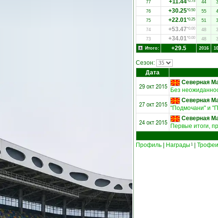
+11.44
*0.75
77
44
+30.25
*0.50
76
55
+22.01
*0.25
75
51
+53.47
*0.00
74
48
+34.01
*0.00
73
48
+29.5
Итого:
2016
1
Сезон:
Дата
Северная Ма
29 окт 2015
Без неожиданно
Северная Ма
27 окт 2015
"Подмочани" и "П
Северная Ма
24 окт 2015
Первые итоги, п
Профиль
|
Награды
|
Трофе
1