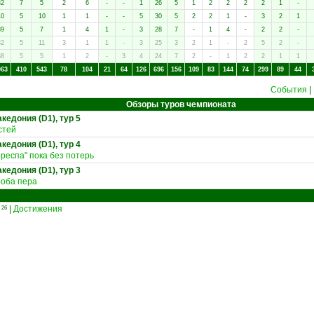
32
7
5
2
6
-
-
1
26
5
1
2
2
2
2
1
-
40
5
10
1
1
-
-
5
30
5
2
2
1
-
3
2
1
39
5
7
1
4
1
-
3
28
7
-
1
4
-
2
2
-
32
5
11
3
1
1
-
3
25
3
2
1
-
2
5
2
-
38
5
5
1
2
-
3
4
24
7
2
-
1
2
2
1
1
063
410
543
78
104
21
64
126
696
156
109
83
144
74
299
89
44
События
|
Обзоры туров чемпионата
кедония (D1), тур 5
стей
кедония (D1), тур 4
респа" пока без потерь
кедония (D1), тур 3
роба пера
и
|
Достижения
26