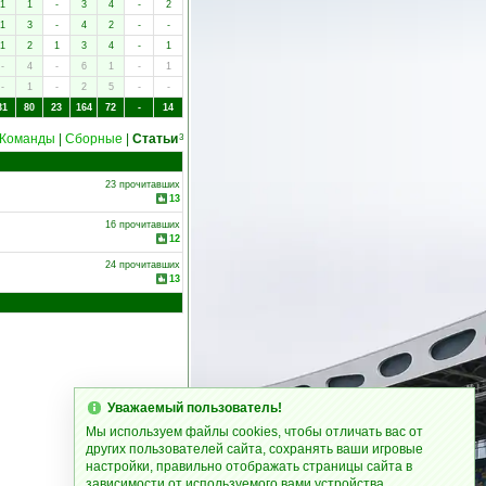
1
1
-
3
4
-
2
1
3
-
4
2
-
-
1
2
1
3
4
-
1
-
4
-
6
1
-
1
-
1
-
2
5
-
-
31
80
23
164
72
-
14
Команды
|
Сборные
|
Статьи
3
23 прочитавших
13
16 прочитавших
12
24 прочитавших
13
Уважаемый пользователь!
Мы используем файлы cookies, чтобы отличать вас от
других пользователей сайта, сохранять ваши игровые
настройки, правильно отображать страницы сайта в
зависимости от используемого вами устройства.