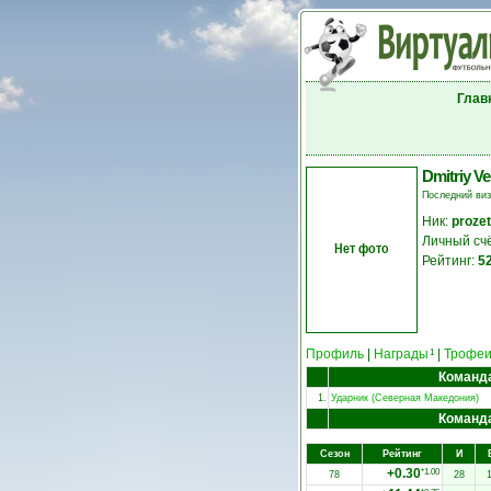
Глав
Dmitriy Ve
Последний ви
Ник:
prozet
Личный сч
Нет фото
Рейтинг:
5
Профиль
|
Награды
|
Трофе
1
Команд
1.
Ударник (Северная Македония)
Команд
Сезон
Рейтинг
И
+0.30
*1.00
78
28