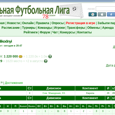
логин
ная
|
Новости
|
Онлайн
|
Правила
|
Опросы
|
Регистрация в игре
|
Забыли па
Расписание
|
Турниры
|
Команды
|
Игроки
|
Трансферы
|
Обмены
|
Аренда
Рейтинги
|
Форум
|
Чат
|
Конкурсы
|
Контакты
likodnyi
зит:
сегодня в 20:47
Д
ёт:
1 220 000
= 1 220.0к = 1.0м
29
=
1620 место
=
+2 в августе
Дата 
и
|
Достижения
26
а
Ст
Дивизион
Континент
И
s
+
Сев. Македония, D1
Европа
26
28
а
Ст
Дивизион
Континент
И
s
В
Н
П
Колл+
Колл-
ВC
В+
В=
В-
Вo
Н+
Н=
Н-
Нo
П+
П=
П-
18
3
7
1
1
-
1
-
11
6
1
-
2
-
3
3
-