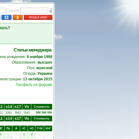
пароль
вход в игру
роль?
Статьи менеджера
ень рождения:
8 ноября 1988
Образование:
высшее
Пол:
мужской
Откуда:
Украина
регистрации:
13 октября 2015
Профиль на форуме
11
s14
s17
Vs
Стоимость
21
3393
3863
2640
998 388 000
11
s14
s17
Vs
Стоимость
ПC
Пo
А
×C
×O
Г×Н
Н×Г
1
-
-
1
3
-
-