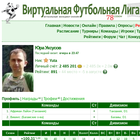
Главная
|
Новости
|
Онлайн
|
Правила
|
Опросы
|
Ре
Расписание
|
Турниры
|
Команды
|
Игроки
|
Т
Рейтинги
|
Форум
|
Чат
|
Конку
Юра Уксусов
Последний визит:
вчера в 23:47
Ник:
Yuta
Личный счёт:
2 485 201
= 2 485.0к = 2.0м
Рейтинг:
891
=
44 место
=
-5 в августе
Профиль
|
Награды
|
Трофеи
|
Достижения
44
40
Команды
Ст
Дивизион
+
1.
Африкан Лайон (Танзания)
Танзания, D1
+
2.
Викингс (Багамские о-ва)
Багамы, D1
Команды
Ст
Дивизион
Сезон
Рейтинг
И
В
Н
П
Колл+
Колл-
ВC
В+
В=
В-
Вo
+100.31
*1.00
78
59
40
9
10
16
4
-
4
12
19
5