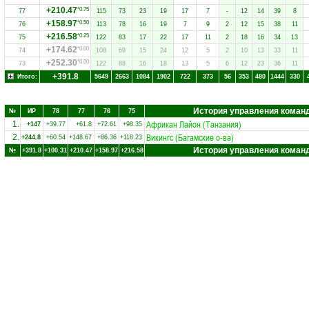
+210.47
*0.75
77
115
73
23
19
17
7
-
12
14
39
8
+158.97
*0.50
76
113
78
16
19
7
9
2
12
15
38
11
+216.58
*0.25
75
122
83
17
22
17
11
2
18
16
34
13
+174.62
*0.00
74
108
69
15
24
12
5
2
10
13
33
11
+252.30
*0.00
73
122
88
16
18
13
5
6
12
23
36
11
+391.8
Итого:
5649
2663
1084
1902
722
373
56
353
480
1444
330
История управления коман
№
ИР
78
77
76
75
Африкан Лайон (Танзания)
1.
+147
+39.77
+61.8
+72.61
+98.35
Викингс (Багамские о-ва)
2.
+244.8
+60.54
+148.67
+86.36
+118.23
История управления коман
№
+391.8
+100.31
+210.47
+158.97
+216.58