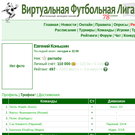
Главная
|
Новости
|
Онлайн
|
Правила
|
Опросы
|
Ре
Расписание
|
Турниры
|
Команды
|
Игроки
|
Т
Рейтинги
|
Форум
|
Чат
|
Конку
Евгений Коньшин
Последний визит:
сегодня в 22:06
Ник:
parnaby
Личный счёт:
110 000
= 110.0к = 0.11м
Нет фото
Рейтинг:
497
=
5392 место
=
-3 в августе
Профиль
|
Трофеи
|
Достижения
1
Команды
Ст
Дивизион
+
1.
Лилль Мамбо (Конго)
Конго, D2
+
2.
Виртус Франкавилла (Италия)
-
+
3.
Полис (Барбадос)
-
+
4.
Сан Клементо (Парагвай)
Парагвай, D4-B
+
5.
Бангалор Юнайтед (Индия)
Индия, D3-B