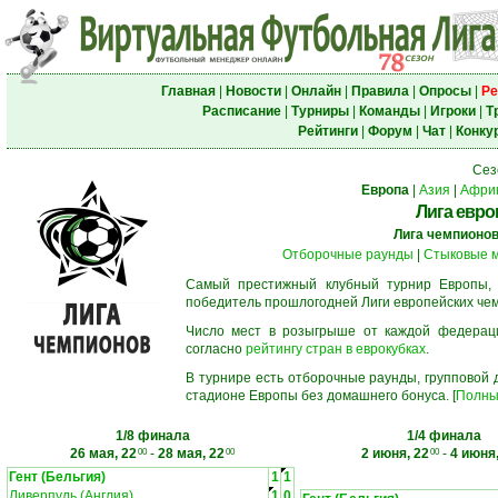
Главная
|
Новости
|
Онлайн
|
Правила
|
Опросы
|
Ре
Расписание
|
Турниры
|
Команды
|
Игроки
|
Т
Рейтинги
|
Форум
|
Чат
|
Конку
Сез
Европа
|
Азия
|
Афри
Лига евро
Лига чемпионо
Отборочные раунды
|
Стыковые 
Самый престижный клубный турнир Европы,
победитель прошлогодней Лиги европейских че
Число мест в розыгрыше от каждой федерац
согласно
рейтингу стран в еврокубках
.
В турнире есть отборочные раунды, групповой
стадионе Европы без домашнего бонуса. [
Полны
1/8 финала
1/4 финала
26 мая, 22
-
28 мая, 22
2 июня, 22
-
4 июня,
00
00
00
Гент (Бельгия)
1
1
Ливерпуль (Англия)
1
0