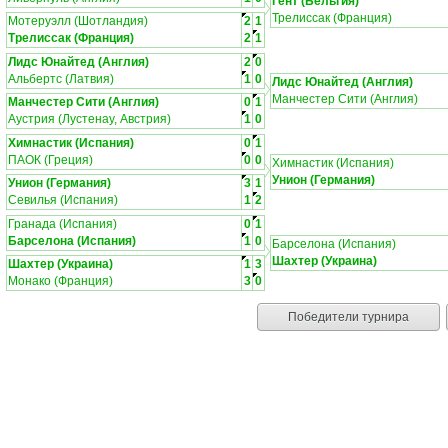
Гент (Бельгия)
Трелиссак (Франция)
Мотеруэлл (Шотландия)
2
1
Трелиссак (Франция)
2
1
Лидс Юнайтед (Англия)
2
0
Альбертс (Латвия)
1
0
Лидс Юнайтед (Англия)
Манчестер Сити (Англия)
Манчестер Сити (Англия)
0
1
Аустрия (Лустенау, Австрия)
1
0
Химнастик (Испания)
0
1
ПАОК (Греция)
0
0
Химнастик (Испания)
Унион (Германия)
Унион (Германия)
3
1
Севилья (Испания)
1
2
Гранада (Испания)
0
1
Барселона (Испания)
1
0
Барселона (Испания)
Шахтер (Украина)
Шахтер (Украина)
1
3
Монако (Франция)
3
0
Победители турнира