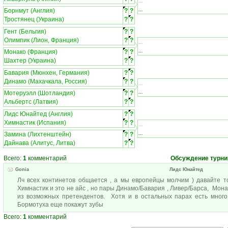
...
...
Борнмут (Англия)
?
?
Тростянец (Украина)
?
?
Гент (Бельгия)
?
?
Олимпик (Лион, Франция)
?
?
...
...
Монако (Франция)
?
?
Шахтер (Украина)
?
?
Бавария (Мюнхен, Германия)
?
?
Динамо (Махачкала, Россия)
?
?
...
...
Мотеруэлл (Шотландия)
?
?
Альбертс (Латвия)
?
?
Лидс Юнайтед (Англия)
?
?
Химнастик (Испания)
?
?
...
...
Замина (Лихтенштейн)
?
?
Дайнава (Алитус, Литва)
?
?
Всего:
1
комментарий
Обсуждение турни
Gonia
Лидс Юнайтед
Лч всех континетов общается , а мы европейцы молчим ) давайте т
Химнастик и это не айс , но пары Динамо/Бавария , Ливер/Барса, Мон
из возможных претендентов. Хотя и в остальных парах есть много
Бормотуха еще покажут зубы
Всего:
1
комментарий