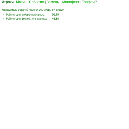
Игроки
|
Матчи
|
События
|
Замены
|
Манифест
|
Трофеи
19
Показатели сборной Аргентины (нац., 67 сезон):
• Рейтинг для отборочного цикла:
50.75
• Рейтинг для финального турнира:
46.88