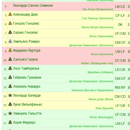
Темперли (Аргентина)
Леонардо Санчес Симеоне
LM
/
LD
3
4.
Эль-Хилал (Мавритания)
Александер Диас
CF
/
LF
3
5.
Сан Лоренцо (Аргентина)
Гонсало Гонсалес
GK
3
6.
Вилла Митре (Аргентина)
Серхио Гонсалес
CF
/
CM
3
7.
Игало (Черногория)
Эмильяно Ромеро
CM
/
CF
3
8.
Депортиво Камионерос (Аргентина)
Федерико Лертора
LM
/
LF
3
9.
Колон (Аргентина)
Сантьяго Галучи
CF
/
CM
3
10.
Зебрас (Бермудские о-ва)
Энсо Тамборельи
LD
/
LM
3
11.
Шкумбини (Албания)
Габриэль Грасиани
CM
/
CF
3
12.
Депортиво Камионерос (Аргентина)
Эсекиэль Наварро
RM
/
RF
3
13.
Чапльина (Босния и Герцеговина)
Леонардо Балерди
CM
/
CD
3
14.
Жанна д'Арк (Мали)
Лукас Вильяфаньес
LF
/
LM
3
15.
Хава (Бруней)
Эмануэль Гильотти
CF
/
CM
2
16.
Интер (Финляндия)
Хорхе Ферреро
LM
/
LF
2
17.
Депортиво Камионерос (Аргентина)