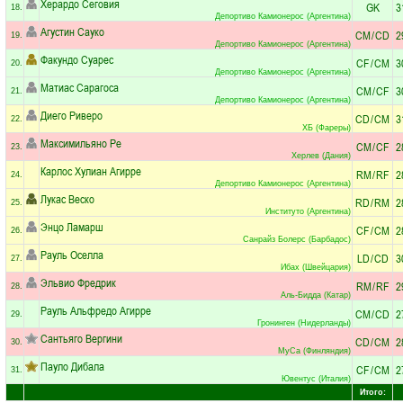
Херардо Сеговия
GK
3
18.
Депортиво Камионерос (Аргентина)
Агустин Сауко
CM
/
CD
2
19.
Депортиво Камионерос (Аргентина)
Факундо Суарес
CF
/
CM
3
20.
Депортиво Камионерос (Аргентина)
Матиас Сарагоса
CM
/
CF
3
21.
Депортиво Камионерос (Аргентина)
Диего Риверо
CD
/
CM
3
22.
ХБ (Фареры)
Максимильяно Ре
CM
/
CF
2
23.
Херлев (Дания)
Карлос Хулиан Агирре
RM
/
RF
2
24.
Депортиво Камионерос (Аргентина)
Лукас Веско
RD
/
RM
2
25.
Институто (Аргентина)
Энцо Ламарш
CF
/
CM
2
26.
Санрайз Болерс (Барбадос)
Рауль Оселла
LD
/
CD
3
27.
Ибах (Швейцария)
Эльвио Фредрик
RM
/
RF
2
28.
Аль-Бидда (Катар)
Рауль Альфредо Агирре
CM
/
CD
2
29.
Гронинген (Нидерланды)
Сантьяго Вергини
CD
/
CM
2
30.
МуСа (Финляндия)
Пауло Дибала
CF
/
CM
2
31.
Ювентус (Италия)
Итого: