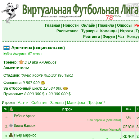
Главная
|
Новости
|
Онлайн
|
Правила
|
Опросы
|
Ре
Расписание
|
Турниры
|
Команды
|
Игроки
|
Т
Рейтинги
|
Форум
|
Чат
|
Конку
Аргентина (национальная)
Кубок Америки, 67 сезон
Тренер:
D D
aka
Андердог
Заместитель:
-
Стадион:
"
Луис Хорхе Хирши
" (96 тыс.)
Финансы:
9 807 999
За отборочный цикл:
12 584 000
Призовые:
8 000 000
$
+
20 000 000
$
Игроки
|
Матчи
|
События
|
Замены
|
Манифест
|
Трофеи
19
Игрок
№
Поз
Рубенс Араос
GK
3
1.
Сан Лоренцо (Аргентина)
Диего Валери
CF
/
CM
3
2.
Колон (Уругвай)
Пьер Барриос
RD
/
RM
3
3.