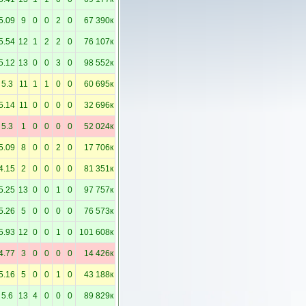
5.09
9
0
0
2
0
67 390к
5.54
12
1
2
2
0
76 107к
5.12
13
0
0
3
0
98 552к
5.3
11
1
1
0
0
60 695к
5.14
11
0
0
0
0
32 696к
5.3
1
0
0
0
0
52 024к
5.09
8
0
0
2
0
17 706к
4.15
2
0
0
0
0
81 351к
5.25
13
0
0
1
0
97 757к
5.26
5
0
0
0
0
76 573к
5.93
12
0
0
1
0
101 608к
4.77
3
0
0
0
0
14 426к
5.16
5
0
0
1
0
43 188к
5.6
13
4
0
0
0
89 829к