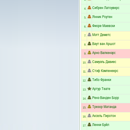
Сибрен Латоуверс
4.
Янник Роутен
5.
Фиоре Маевски
6.
Мэтт Деметс
7.
Ваут ван Аршот
8.
Арно Валкенэрс
9.
Самуэль Давиес
10.
Стэф Кэмпенеерс
11.
Тибо Франки
12.
Артур Теате
13.
Ренэ Ванден Борр
14.
Трезор Матанда
15.
Аксель Пиротон
16.
Ленни Буйл
17.