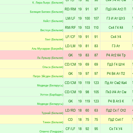
К. Лира-Льерс (Бельгия)
RD
/
RM
19
91
97
Пд3
И4
Ат2
П
Белиция Билзен (Бельгия)
LM
/
LF
19
100
107
Г3
И
Ат
Шт3
Хейст (Бельгия)
RM
/
RF
19
103
110
Ск4
Г4
К4
Вестхук (Бельгия)
LF
/
CF
19
91
91
Ск4
У4
Гент (Бельгия)
LD
/
LM
19
81
83
Г3
Ат
Аль-Мухаррак (Бахрейн)
GK
19
83
87
Р4
Ат2
К4
Тр
Ла Лувьер (Бельгия)
CD
/
CM
19
69
69
Пд3
Г4
Шт4
Ольса (Бельгия)
GK
19
97
97
Р4
В4
Ат
П2
Патро Эйсден (Бельгия)
CD
/
CM
19
119
123
Пд
Ат
См2
Ка4
Медведи (Беларусь)
CD
/
CM
19
98
105
Пк3
И4
Ат
См
Уоттон (Барбадос)
GK
19
119
123
Р4
В
Ат3
К
Медведи (Беларусь)
LD
/
RD
18
60
63
Пд2
Ск
Г
От2
Турнай (Бельгия)
CD
18
75
75
Пд2
Ск4
Г
Тинен (Бельгия)
CF
/
LF
18
92
95
Ск
Г4
У4
Оланчо (Гондурас)