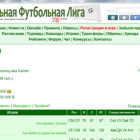
логин
ная
|
Новости
|
Онлайн
|
Правила
|
Опросы
|
Регистрация в игре
|
Забыли па
Расписание
|
Турниры
|
Команды
|
Игроки
|
Трансферы
|
Обмены
|
Аренда
Рейтинги
|
Форум
|
Чат
|
Конкурсы
|
Контакты
)
липец
aka
hamer
2
(88 тыс.)
 000
00 000
$
амены
|
Манифест
|
Трофеи
8
Показ
Игрок
Поз
В
С
РС
Спецвозможности
CM
/
CF
19
81
87
Ск4
У3
См4
П2
Пансерраикос (Греция)
CF
/
CM
19
104
120
Км4
Д4
У4
Ат4
Аль-Шабаб (Саудовская Аравия)
CF
/
LF
19
92
98
Ск4
У4
Ат
См