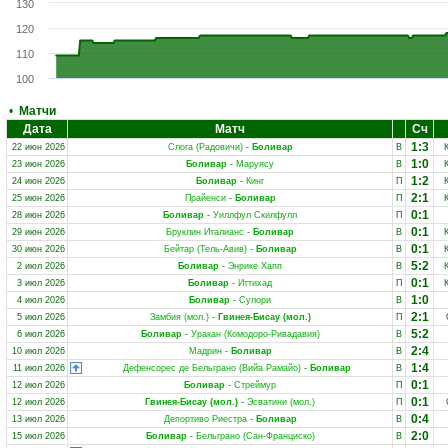
130
120
110
100
•
Матчи
Дата
Матч
Сч
1:3
22 июн 2026
Слога (Радовичи)
-
Боливар
В
1:0
23 июн 2026
Боливар
-
Маруясу
В
1:2
24 июн 2026
Боливар
-
Кинг
П
2:1
25 июн 2026
Прайенси
-
Боливар
П
0:1
28 июн 2026
Боливар
-
Уиллфул Скилфулл
П
0:1
29 июн 2026
Бруклин Италианс
-
Боливар
В
0:1
30 июн 2026
Бейтар (Тель-Авив)
-
Боливар
В
5:2
2 июл 2026
Боливар
-
Энрике Хапп
В
0:1
3 июл 2026
Боливар
-
Иттихад
П
1:0
4 июл 2026
Боливар
-
Сулори
В
2:1
5 июл 2026
Замбия (мол.)
-
Гвинея-Бисау (мол.)
П
5:2
6 июл 2026
Боливар
-
Уракан (Комодоро-Ривадавия)
В
2:4
10 июл 2026
Мадрин
-
Боливар
В
1:4
11 июл 2026
Дефенсорес де Бельграно (Вийа Рамайо)
-
Боливар
В
0:1
12 июл 2026
Боливар
-
Стреймур
П
0:1
12 июл 2026
Гвинея-Бисау (мол.)
-
Эсватини (мол.)
П
0:4
13 июл 2026
Депортиво Риестра
-
Боливар
В
2:0
15 июл 2026
Боливар
-
Бельграно (Сан-Франциско)
В