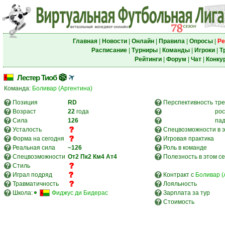
Главная
|
Новости
|
Онлайн
|
Правила
|
Опросы
|
Ре
Расписание
|
Турниры
|
Команды
|
Игроки
|
Т
Рейтинги
|
Форум
|
Чат
|
Конку
Лестер Тиоб
Команда:
Боливар (Аргентина)
Позиция
RD
Перспективность
тре
Возраст
22
года
рос
Сила
126
па
Усталость
Спецвозможности в э
Форма на сегодня
Игровая практика
Реальная сила
~126
Роль в команде
Спецвозможности
От2
Пк2
Км4
Ат4
Полезность в этом с
Стиль
Играл подряд
Контракт с
Боливар (
Травматичность
Лояльность
Школа:
Фиджус ди Бидерас
Зарплата за тур
Стоимость