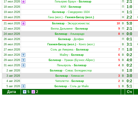
2:1
17 июл 2026
Гильермо Браун
-
Боливар
П
1:0
18 июл 2026
КАИ
-
Боливар
П
1:1
19 июл 2026
Боливар
-
Смедерево 1924
Н
2:2
19 июл 2026
Гана (мол.)
-
Гвинея-Бисау (мол.)
Н
5:0
21 июл 2026
Боливар
-
Экскурсионистас
10
В
2:1
22 июл 2026
Вилла Дальмине
-
Боливар
9
П
0:0
24 июл 2026
Боливар
-
Альварадо
8
Н
0:1
26 июл 2026
Боливар
-
Долфин
П
3:1
26 июл 2026
Гвинея-Бисау (мол.)
-
Конго (мол.)
В
1:0
27 июл 2026
Соль де Америка
-
Боливар
7
П
0:2
28 июл 2026
Майпу
-
Боливар
6
В
4:0
29 июл 2026
Боливар
-
Уракан (Буэнос-Айрес)
5
В
0:2
31 июл 2026
Пеньяроль
-
Боливар
4
В
1:0
2 авг 2026
Боливар
-
Сивас Беледиеспор
В
3:0
3 авг 2026
Боливар
-
Химнасия
3
В
0:2
4 авг 2026
Чиполетти
-
Боливар
2
В
5:1
5 авг 2026
Боливар
-
Соль де Майо
1
В
Дата
5
2
Сч