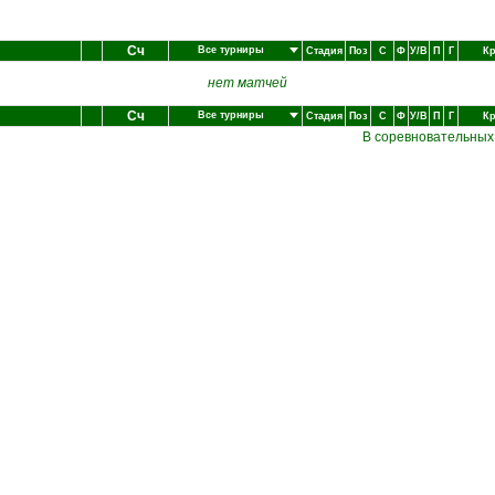
Сч
Все турниры
Стадия
Поз
С
Ф
У/В
П
Г
Кр
нет матчей
Сч
Все турниры
Стадия
Поз
С
Ф
У/В
П
Г
Кр
В соревновательных