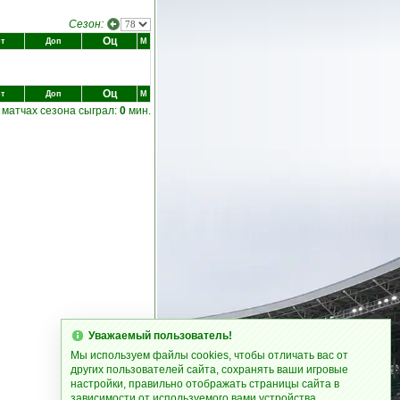
Сезон:
Оц
т
Доп
М
Оц
т
Доп
М
 матчах сезона сыграл:
0
мин.
Уважаемый пользователь!
Мы используем файлы cookies, чтобы отличать вас от
других пользователей сайта, сохранять ваши игровые
настройки, правильно отображать страницы сайта в
зависимости от используемого вами устройства.