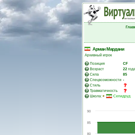
Глав
Арман Мардани
Архивный игрок
Позиция
CF
Возраст
22
год
Сила
85
Спецвозможности
-
Стиль
Травматичность
Школа:
Сепидруд
90
85
80