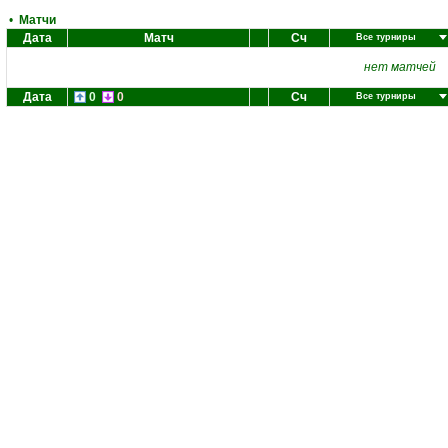
•
Матчи
Дата
Матч
Сч
Все турниры
нет матчей
Дата
0
0
Сч
Все турниры