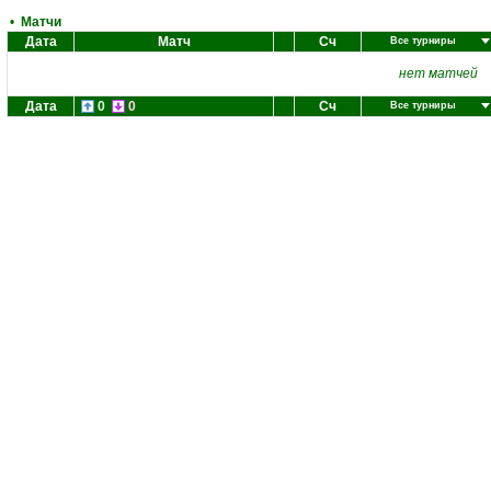
•
Матчи
Дата
Матч
Сч
Все турниры
нет матчей
Дата
0
0
Сч
Все турниры