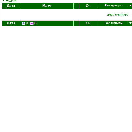
•
Матчи
Дата
Матч
Сч
Все турниры
нет матчей
Дата
0
0
Сч
Все турниры