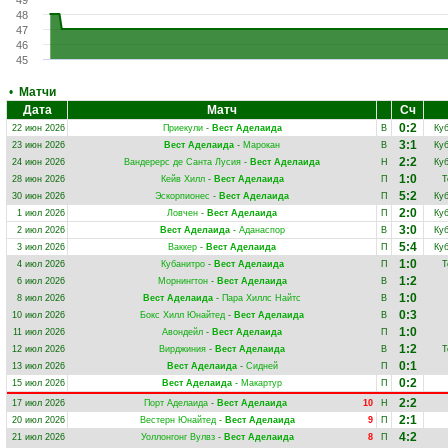
49
48
47
46
45
•
Матчи
Дата
Матч
Сч
0:2
22 июн 2026
Приекули
-
Вест Аделаида
В
Куб
3:1
23 июн 2026
Вест Аделаида
-
Марокан
В
Куб
2:2
24 июн 2026
Вандерерс де Санта Лусия
-
Вест Аделаида
Н
Куб
1:0
28 июн 2026
Кейв Хилл
-
Вест Аделаида
П
Т
5:2
30 июн 2026
Эскорпионес
-
Вест Аделаида
П
Куб
2:0
1 июл 2026
Ловчен
-
Вест Аделаида
П
Куб
3:0
2 июл 2026
Вест Аделаида
-
Аданаспор
В
Куб
5:4
3 июл 2026
Ваккер
-
Вест Аделаида
П
Куб
1:0
4 июл 2026
Кубанитро
-
Вест Аделаида
П
Т
1:2
6 июл 2026
Морнингтон
-
Вест Аделаида
В
1:0
8 июл 2026
Вест Аделаида
-
Пара Хиллс Найтс
В
0:3
10 июл 2026
Бокс Хилл Юнайтед
-
Вест Аделаида
В
1:0
11 июл 2026
Авондейл
-
Вест Аделаида
П
1:2
12 июл 2026
Вирджиния
-
Вест Аделаида
В
Т
0:1
13 июл 2026
Вест Аделаида
-
Сидней
П
0:2
15 июл 2026
Вест Аделаида
-
Макартур
П
2:2
17 июл 2026
Порт Аделаида
-
Вест Аделаида
10
Н
2:1
20 июл 2026
Вестерн Юнайтед
-
Вест Аделаида
9
П
4:2
21 июл 2026
Уоллонгонг Вулвз
-
Вест Аделаида
8
П