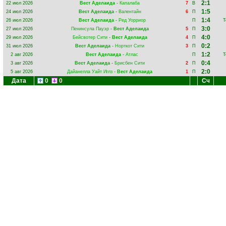
2:1
22 июл 2026
Вест Аделаида
-
Капалаба
7
В
1:5
24 июл 2026
Вест Аделаида
-
Валентайн
6
П
1:4
26 июл 2026
Вест Аделаида
-
Ред Уорриор
П
Т
3:0
27 июл 2026
Пенинсула Пауэр
-
Вест Аделаида
5
П
4:0
29 июл 2026
Бейсвотер Сити
-
Вест Аделаида
4
П
0:2
31 июл 2026
Вест Аделаида
-
Норткот Сити
3
П
1:2
2 авг 2026
Вест Аделаида
-
Атлас
П
Т
0:4
3 авг 2026
Вест Аделаида
-
Брисбен Сити
2
П
2:0
5 авг 2026
Дайанелла Уайт Иглз
-
Вест Аделаида
1
П
Дата
0
0
Сч