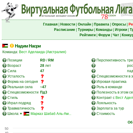
Главная
|
Новости
|
Онлайн
|
Правила
|
Опросы
|
Ре
Расписание
|
Турниры
|
Команды
|
Игроки
|
Т
Рейтинги
|
Форум
|
Чат
|
Конку
Надим Насри
Команда:
Вест Аделаида (Австралия)
Позиции
RD
/
RM
Перспективность
тре
Возраст
28
лет
рос
Сила
47
па
Усталость
Спецвозможности в э
Форма на сегодня
Игровая практика
Реальная сила
~47
Роль в команде
Спецвозможности
Пд3
Полезность в этом с
Стиль
Контракт с
Вест Адел
Играл подряд
Лояльность
Травматичность
Зарплата за тур
Школа:
Марказ Шабаб Аль-Ам...
Стоимость
Об
50