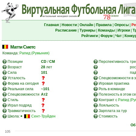
Главная
|
Новости
|
Онлайн
|
Правила
|
Опросы
|
Ре
Расписание
|
Турниры
|
Команды
|
Игроки
|
Т
Рейтинги
|
Форум
|
Чат
|
Конку
Матти Сметс
Команда:
Рапид (Румыния)
Позиции
CD
/
CM
Перспективность
тре
Возраст
28
лет
рос
Сила
101
па
Усталость
Спецвозможности в э
Форма на сегодня
Игровая практика
Реальная сила
~101
Роль в команде
Спецвозможности
Ат2
Полезность в этом с
Стиль
Контракт с
Рапид (Р
Играл подряд
Лояльность
Травматичность
Зарплата за тур
Школа:
Сент-Труйден
Стоимость
Об
105