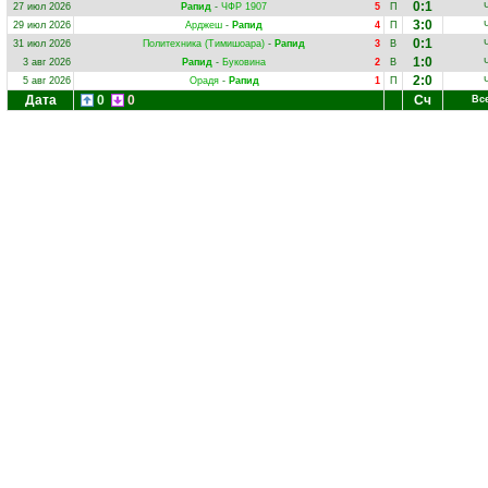
0:1
27 июл 2026
Рапид
-
ЧФР 1907
5
П
3:0
29 июл 2026
Арджеш
-
Рапид
4
П
0:1
31 июл 2026
Политехника (Тимишоара)
-
Рапид
3
В
1:0
3 авг 2026
Рапид
-
Буковина
2
В
2:0
5 авг 2026
Орадя
-
Рапид
1
П
Дата
0
0
Сч
Вс