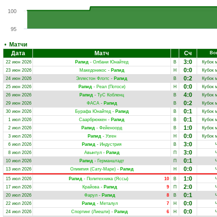
100
95
•
Матчи
Дата
Матч
Сч
Вс
3:0
22 июн 2026
Рапид
-
Олбани Юнайтед
В
Кубок 
0:0
23 июн 2026
Македоникос
-
Рапид
Н
Кубок 
0:2
24 июн 2026
Эллестон Флэтс
-
Рапид
В
Кубок 
0:0
25 июн 2026
Рапид
-
Реал (Потоси)
Н
Кубок 
4:0
26 июн 2026
Рапид
-
ТуС Кобленц
В
Кубок 
0:2
29 июн 2026
ФАСА
-
Рапид
В
Кубок 
0:1
30 июн 2026
Бурафа Юнайтед
-
Рапид
В
Кубок 
0:1
1 июл 2026
Саарбрюккен
-
Рапид
В
Кубок 
1:0
2 июл 2026
Рапид
-
Фейеноорд
В
Кубок 
0:0
3 июл 2026
Рапид
-
Узген
Н
Кубок 
3:0
6 июл 2026
Рапид
-
Индустрия
В
3:0
8 июл 2026
Авынтул
-
Рапид
П
0:1
10 июл 2026
Рапид
-
Германштадт
П
0:0
13 июл 2026
Олимпия (Сату-Маре)
-
Рапид
Н
1:0
15 июл 2026
Рапид
-
Политехника (Яссы)
10
В
2:0
17 июл 2026
Крайова
-
Рапид
9
П
0:1
20 июл 2026
Фарул
-
Рапид
8
В
0:0
22 июл 2026
Рапид
-
Металул
7
Н
0:0
24 июл 2026
Спортинг (Лиешти)
-
Рапид
6
Н