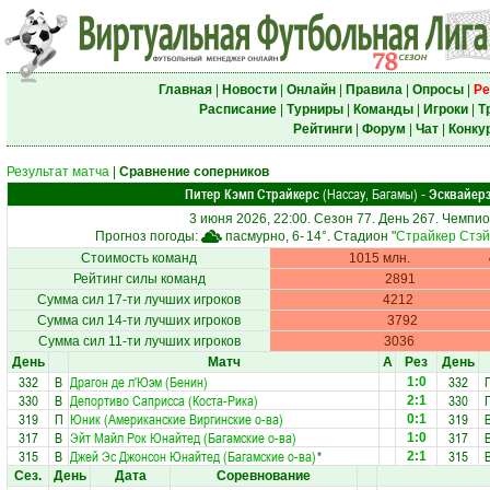
Главная
|
Новости
|
Онлайн
|
Правила
|
Опросы
|
Ре
Расписание
|
Турниры
|
Команды
|
Игроки
|
Т
Рейтинги
|
Форум
|
Чат
|
Конку
Результат матча
|
Сравнение соперников
Питер Кэмп Страйкерс
(Нассау, Багамы)
Эсквайерз
-
3 июня 2026, 22:00. Сезон 77. День 267. Чемпи
Прогноз погоды:
пасмурно, 6-
14°
. Стадион "
Страйкер Стэ
Стоимость команд
1015 млн.
Рейтинг силы команд
2891
Сумма сил 17-ти лучших игроков
4212
Сумма сил 14-ти лучших игроков
3792
Сумма сил 11-ти лучших игроков
3036
День
Матч
А
Рез
День
332
В
Драгон де л'Юэм (Бенин)
332
1:0
330
В
Депортиво Саприсса (Коста-Рика)
330
2:1
319
П
Юник (Американские Виргинские о-ва)
319
0:1
317
В
Эйт Майл Рок Юнайтед (Багамские о-ва)
317
1:0
315
В
Джей Эс Джонсон Юнайтед (Багамские о-ва)
*
315
2:1
Сез.
День
Дата
Соревнование