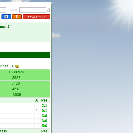
пароль
вход в игру
роль?
Билет: 16
1638 млн.
3557
5426
4518
3639
А
Рез
2:1
*
0:1
3:0
3:0
5:0
Матч
Рез