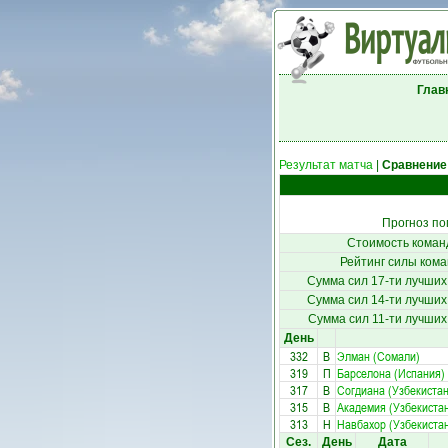
Глав
Результат матча
|
Сравнение
Прогноз по
Стоимость коман
Рейтинг силы кома
Сумма сил 17-ти лучших
Сумма сил 14-ти лучших
Сумма сил 11-ти лучших
День
332
В
Элман (Сомали)
319
П
Барселона (Испания)
317
В
Согдиана (Узбекистан
315
В
Академия (Узбекиста
313
Н
Навбахор (Узбекиста
Сез.
День
Дата