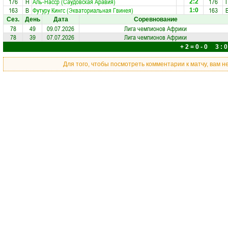
176
Н
Аль-Насср (Саудовская Аравия)
176
2:2
163
В
Футуру Кингс (Экваториальная Гвинея)
163
1:0
Сез.
День
Дата
Соревнование
78
49
09.07.2026
Лига чемпионов Африки
78
39
07.07.2026
Лига чемпионов Африки
+ 2 = 0 - 0 3 : 0
Для того, чтобы посмотреть комментарии к матчу, вам 