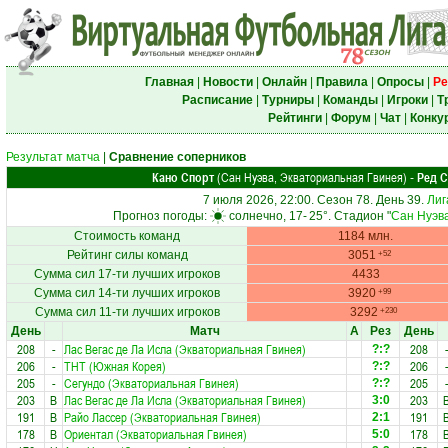
Главная
|
Новости
|
Онлайн
|
Правила
|
Опросы
|
Ре
Расписание
|
Турниры
|
Команды
|
Игроки
|
Т
Рейтинги
|
Форум
|
Чат
|
Конку
Результат матча
|
Сравнение соперников
Кано Спорт
(Сан Нуэва, Экваториальная Гвинея)
Ред С
-
7 июля 2026, 22:00. Сезон 78. День 39.
Лиг
Прогноз погоды:
солнечно, 17-
25°
. Стадион "
Сан Нуэв
Стоимость команд
1184 млн.
Рейтинг силы команд
3051
+52
Сумма сил 17-ти лучших игроков
4433
Сумма сил 14-ти лучших игроков
3920
+99
Сумма сил 11-ти лучших игроков
3292
+230
День
Матч
А
Рез
День
208
-
Лас Вегас де Ла Исла (Экваториальная Гвинея)
208
?:?
206
-
ТНТ (Южная Корея)
206
?:?
205
-
Сегундо (Экваториальная Гвинея)
205
?:?
203
В
Лас Вегас де Ла Исла (Экваториальная Гвинея)
203
3:0
191
В
Райо Лассер (Экваториальная Гвинея)
191
2:1
178
В
Ориентал (Экваториальная Гвинея)
178
5:0