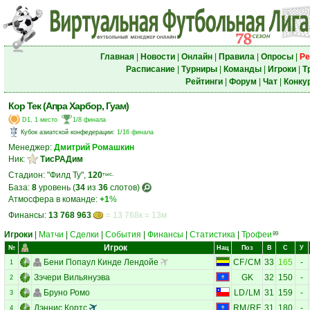
Главная
|
Новости
|
Онлайн
|
Правила
|
Опросы
|
Ре
Расписание
|
Турниры
|
Команды
|
Игроки
|
Т
Рейтинги
|
Форум
|
Чат
|
Конку
Кор Тек (Апра Харбор, Гуам)
D1, 1 место
1/8 финала
Кубок азиатской конфедерации
:
1/16 финала
Менеджер:
Дмитрий Ромашкин
Ник:
ТисРАДим
Стадион: "Филд Ту",
120
тыс.
База:
8
уровень (
34
из
36
слотов)
Атмосфера в команде:
+1
%
Финансы:
13 768 963
= 13 768к = 13м
Игроки
|
Матчи
|
Сделки
|
События
|
Финансы
|
Статистика
|
Трофеи
89
Игрок
№
Нац
Поз
В
С
У
Бени Попаул Кинде Лендойе
CF
/
CM
33
165
-
1
Зэчери Вильянуэва
GK
32
150
-
2
Бруно Ромо
LD
/
LM
31
159
-
3
Дэннис Кортс
RM
/
RF
31
180
-
4