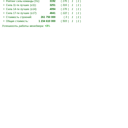
•
Рейтинг силы команды (Vs)
:
3192
(
176
|
1
|
1
)
•
Сила 11-ти лучших (s11)
:
3251
(
316
|
1
|
1
)
•
Сила 14-ти лучших (s14)
:
4094
(
176
|
1
|
1
)
•
Сила 17-ти лучших (s17)
:
4841
(
122
|
1
|
1
)
•
Стоимость строений
:
261 750 000
(
3
|
1
|
1
)
•
Общая стоимость
:
1 234 610 000
(
503
|
1
|
1
)
Успешность работы менеджера
:
+3
%