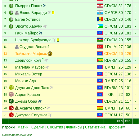
Пьеррик Попке
CD
/
CM
31
176
-
5
Якопо Берарди
CM
/
CF
30
170
-
6
Евген Устинов
CD
/
CM
30
146
-
7
Эрсато Харуми
CF
/
CM
30
183
-
8
Габи Майерс
CF
/
CM
29
183
-
9
Шахмар Булбулзаде
CD
/
CM
29
155
-
10
Огуджан Эскикой
LD
/
LM
27
136
-
11
Тейкьюто Мафнэс
CD
/
CM
26
126
-
12
Дерилсон Круз
RD
/
RM
26
155
-
13
Магелан Маурэр
LM
/
LF
25
129
-
14
Михаэль Эстер
CF
/
CM
27
136
-
15
Мисаки Ада
RM
/
RF
25
116
-
16
Джустин Джон Тавс
RD
/
RM
23
101
-
17
Аарон Кравен
GK
22
82
-
18
Джеми Обра
CD
/
CM
21
117
-
19
Асанте Оппонг
LM
/
LF
19
60
-
20
Джоуэлл Сигуэнса
CF
/
CM
17
50
-
21
26.9
2875
Игроки
|
Матчи
|
Сделки
|
События
|
Финансы
|
Статистика
|
Трофеи
89
Показатели команды: