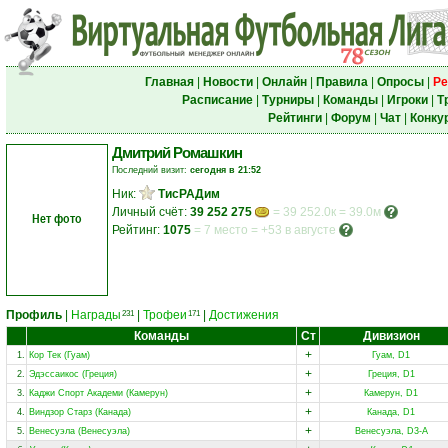
Главная
|
Новости
|
Онлайн
|
Правила
|
Опросы
|
Ре
Расписание
|
Турниры
|
Команды
|
Игроки
|
Т
Рейтинги
|
Форум
|
Чат
|
Конку
Дмитрий Ромашкин
Последний визит:
сегодня в 21:52
Ник:
ТисРАДим
Личный счёт:
39 252 275
= 39 252.0к = 39.0м
Нет фото
Рейтинг:
1075
=
7 место
=
+53 в августе
Профиль
|
Награды
|
Трофеи
|
Достижения
231
171
Команды
Ст
Дивизион
+
1.
Кор Тек (Гуам)
Гуам, D1
+
2.
Эдэссаикос (Греция)
Греция, D1
+
3.
Каджи Спорт Академи (Камерун)
Камерун, D1
+
4.
Виндзор Старз (Канада)
Канада, D1
+
5.
Венесуэла (Венесуэла)
Венесуэла, D3-A