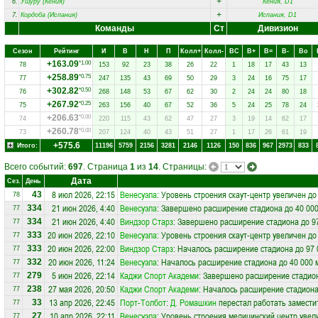
+
6.
Ушуру (Кения)
Кения, D1
+
7.
Кордоба (Испания)
Испания, D1
Команды
Ст
Дивизион
Сезон
Рейтинг
И
В
Н
П
Колл+
Колл-
ВC
В+
В=
В-
Вo
+163.09
*1.00
78
153
92
23
38
26
22
1
18
17
43
13
+258.89
*0.75
77
247
135
43
69
50
29
3
24
16
75
17
+302.82
*0.50
76
268
148
53
67
62
30
2
24
24
80
18
+267.92
*0.25
75
263
156
40
67
52
36
5
24
25
78
24
+206.63
*0.00
74
220
115
43
62
47
27
3
19
14
62
17
+260.78
*0.00
73
207
124
40
43
51
27
1
17
26
61
19
+575.6
Итого:
11196
5759
2156
3281
2146
1126
150
836
967
2973
833
Всего событий:
697
. Страница
1
из
14
. Страницы:
Дата
Сез.
День
8 июл 2026, 22:15
Венесуэла
: Уровень строения скаут-центр увеличен до
43
78
21 июн 2026, 4:40
Венесуэла
: Завершено расширение стадиона до 40 000
334
77
21 июн 2026, 4:40
Виндзор Старз
: Завершено расширение стадиона до 9
334
77
20 июн 2026, 22:10
Венесуэла
: Уровень строения скаут-центр увеличен до
333
77
20 июн 2026, 22:00
Виндзор Старз
: Началось расширение стадиона до 97 
333
77
20 июн 2026, 11:24
Венесуэла
: Началось расширение стадиона до 40 000 
332
77
5 июн 2026, 22:14
Каджи Спорт Академи
: Завершено расширение стадион
279
77
27 мая 2026, 20:50
Каджи Спорт Академи
: Началось расширение стадиона
238
77
13 апр 2026, 22:45
Порт-Толбот
:
Д. Ромашкин
перестал работать замести
33
77
10 апр 2026, 22:11
Венесуэла
: Уровень строения медицинский центр увел
27
77