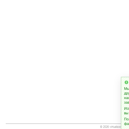
Мы
др
на
за
Ис
вы
По
фа
© 2026 virtualsoccer.inf