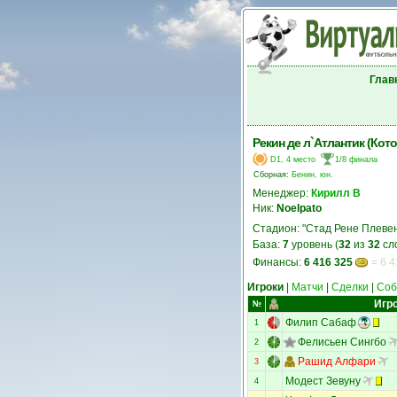
Глав
Рекин де л`Атлантик (Кото
D1, 4 место
1/8 финала
Сборная:
Бенин, юн.
Менеджер:
Кирилл В
Ник:
Noelpato
Стадион: "Стад Рене Плевен
База:
7
уровень (
32
из
32
сл
Финансы:
6 416 325
= 6 4
Игроки
|
Матчи
|
Сделки
|
Соб
Игр
№
Филип Сабаф
1
Фелисьен Сингбо
2
Рашид Алфари
3
Модест Зевуну
4