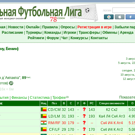
логин
ная
|
Новости
|
Онлайн
|
Правила
|
Опросы
|
Регистрация в игре
|
Забыли па
Расписание
|
Турниры
|
Команды
|
Игроки
|
Трансферы
|
Обмены
|
Аренда
Рейтинги
|
Форум
|
Чат
|
Конкурсы
|
Контакты
ну, Бенин)
3 авгу
5 августа, 2
сегодня, 
10 августа,
 д`Акпакпа",
89
тыс.
12 август
отов)
16к = 6м
Показат
ытия
|
Финансы
|
Статистика
|
Трофеи
23
ок
Нац
Поз
В
С
У
Ф
РС
Спецвозможности
О
CD
/
CM
32
143
-
143
К2
Ск2
5.0
LD
/
LM
31
193
-
193
Ка4
Л4
Ск4
Ат3
4.9
RM
/
RF
30
179
--
--
Ск4
И4
К
Ат4
5.1
CF
/
LF
29
170
-
170
Ск4
И4
К
Ат2
5.0