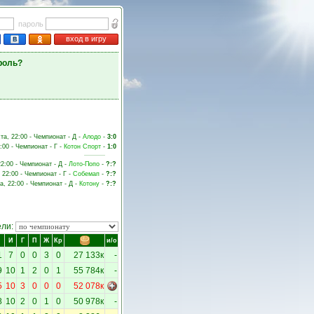
пароль
вход в игру
роль?
ста, 22:00 - Чемпионат - Д -
Алодо
-
3:0
2:00 - Чемпионат - Г -
Котон Спорт
-
1:0
22:00 - Чемпионат - Д -
Лото-Попо
-
?:?
 22:00 - Чемпионат - Г -
Собемап
-
?:?
а, 22:00 - Чемпионат - Д -
Котону
-
?:?
ели:
И
Г
П
Ж
Кр
и/о
1
7
0
0
3
0
27 133к
-
9
10
1
2
0
1
55 784к
-
5
10
3
0
0
0
52 078к
8
10
2
0
1
0
50 978к
-