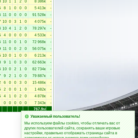
3
10
1
1
2
0
8 386к
-
5
8
1
0
0
0
5 413к
-
6
11
0
0
0
0
91 528к
-
7
10
0
3
1
0
4 075к
-
4
10
4
1
2
0
78 297к
-
5
4
0
0
0
0
4 533к
-
5
11
0
0
1
0
72 968к
-
9
11
0
0
2
0
56 075к
-
5
10
0
1
0
0
6 213к
-
8
9
1
0
3
0
62 663к
-
6
10
0
2
1
0
82 734к
-
7
9
2
1
0
0
79 887к
-
2
6
0
0
3
0
15 486к
-
5
2
0
0
1
0
1 482к
-
5
4
1
0
2
0
4 878к
-
0
0
0
0
0
7 343к
-
767.9
м
Уважаемый пользователь!
Мы используем файлы cookies, чтобы отличать вас от
других пользователей сайта, сохранять ваши игровые
настройки, правильно отображать страницы сайта в