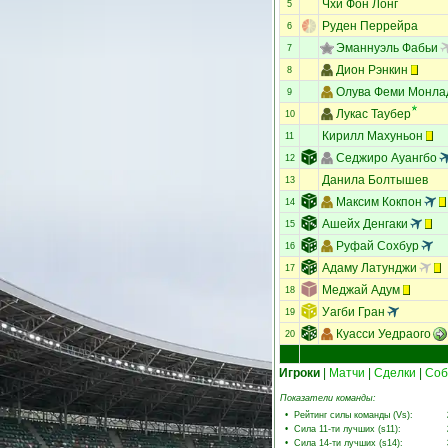
Чхи Фон Лонг
5
Руден Перрейра
6
Эманнуэль Фабьи
7
Дион Рэнкин
8
Олува Феми Монла
9
Лукас Таубер
10
Кирилл Махуньон
11
Седжиро Ауангбо
12
Данила Болтышев
13
Максим Кокпон
14
Ашейх Денгаки
15
Руфай Сохбур
16
Адаму Латунджи
17
Меджай Адум
18
Уагби Гран
19
Куасси Уедраого
20
Игроки
|
Матчи
|
Сделки
|
Соб
Показатели команды:
•
Рейтинг силы команды (Vs)
:
•
Сила 11-ти лучших (s11)
:
•
Сила 14-ти лучших (s14)
: