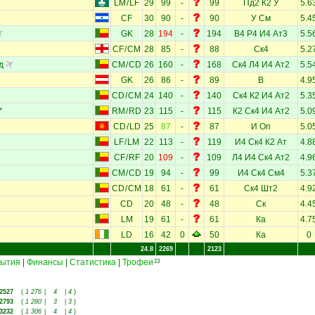
LM
/
LF
29
99
-
99
Пд2
К2
У
5.6
CF
30
90
-
90
У
См
5.4
GK
28
194
-
194
В4
Р4
И4
Ат3
5.5
CF
/
CM
28
85
-
88
Ск4
5.2
д
CM
/
CD
26
160
-
168
Ск4
Л4
И4
Ат2
5.5
GK
26
86
-
89
В
4.9
CD
/
CM
24
140
-
140
Ск4
К2
И4
Ат2
5.3
RM
/
RD
23
115
-
115
К2
Ск4
И4
Ат2
5.0
CD
/
LD
25
87
-
87
И
Оп
5.0
LF
/
LM
22
113
-
119
И4
Ск4
К2
Ат
4.8
CF
/
RF
20
109
-
109
Л4
И4
Ск4
Ат2
4.9
CM
/
CD
19
94
-
99
И4
Ск4
См4
5.3
CD
/
CM
18
61
-
61
Ск4
Шт2
4.9
CD
20
48
-
48
Ск
4.4
LM
19
61
-
61
Ка
4.7
LD
16
42
0
50
Ка
0
24.8
2269
2123
ытия
|
Финансы
|
Статистика
|
Трофеи
23
2527
(
1 276
|
4
|
4
)
2793
(
1 280
|
3
|
3
)
3232
(
1 306
|
4
|
4
)