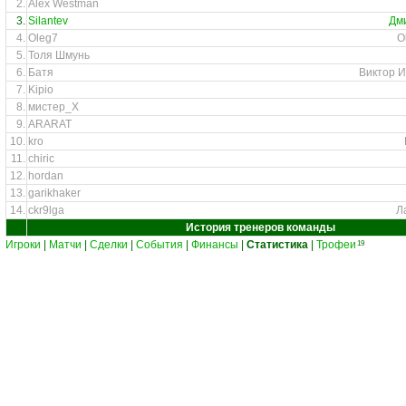
2.
Alex Westman
3.
Silantev
Дм
4.
Oleg7
O
5.
Толя Шмунь
6.
Батя
Виктор И
7.
Kipio
8.
мистер_Х
9.
ARARAT
10.
kro
11.
chiric
12.
hordan
13.
garikhaker
14.
ckr9lga
Л
История тренеров команды
Игроки
|
Матчи
|
Сделки
|
События
|
Финансы
|
Статистика
|
Трофеи
19