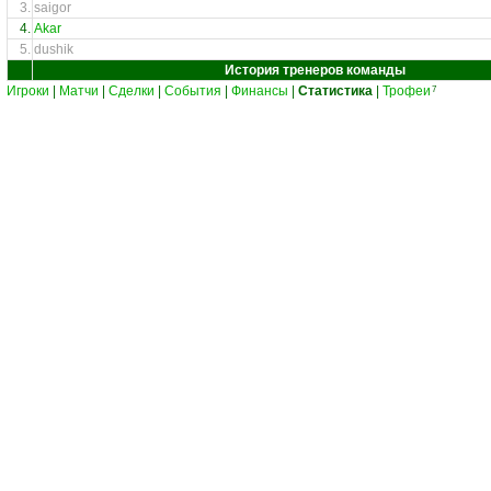
3.
saigor
4.
Akar
5.
dushik
История тренеров команды
Игроки
|
Матчи
|
Сделки
|
События
|
Финансы
|
Статистика
|
Трофеи
7