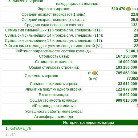
Количество игроков
находящихся в команде
:
Зарплата игроков
:
510 470
за 
Средний возраст игроков (от 1 млн.)
:
22,
Средний возраст основного состава
:
25,
Средняя сила основного состава
:
132
Сумма сил сильнейших 11 игроков с уч. спецвозм. (s11)
:
2
Сумма сил сильнейших 14 игроков с уч. спецвозм. (s14)
:
2
Сумма сил сильнейших 17 игроков с уч. спецвозм. (s17)
:
3
Рейтинг силы команды с учетом спецвозможностей (Vs)
:
2
Рейтинг прогрессивности состава команды
:
5 100,
Стоимость базы
:
167 250 000
Стоимость стадиона
:
16 000 000
Общая стоимость строений
:
183 250 000
(в
)
705 868 000
Стоимость игроков
(в %)
77,65
Средняя стоимость игрока
:
33 612 000
Лимит на покупку одного игрока
:
122 879 000
В кассе команды
:
19 892 000
Общая стоимость команды
:
909 010 000
VIP-команда стоимостью:
Успешность работы менеджера:
Атмосфера в команде:
История тренеров команды
1.
KotYARa_76
2.
Jan