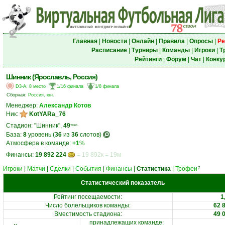
Главная
|
Новости
|
Онлайн
|
Правила
|
Опросы
|
Ре
Расписание
|
Турниры
|
Команды
|
Игроки
|
Т
Рейтинги
|
Форум
|
Чат
|
Конку
Шинник (Ярославль, Россия)
D3-A, 8 место
1/16 финала
1/8 финала
Сборная:
Россия, юн.
Менеджер:
Александр Котов
Ник:
KotYARa_76
Стадион: "Шинник",
49
тыс.
База:
8
уровень (
36
из
36
слотов)
Атмосфера в команде:
+1
%
Финансы:
19 892 224
= 19 892к = 19м
Игроки
|
Матчи
|
Сделки
|
События
|
Финансы
|
Статистика
|
Трофеи
7
Статистический показатель
Рейтинг посещаемости
:
1
Число болельщиков команды:
62 
Вместимость стадиона
:
49 
принадлежащих команде
: